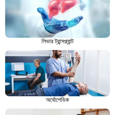
লিভার ট্রান্সপ্ল্যান্ট
অর্থোপেডিক