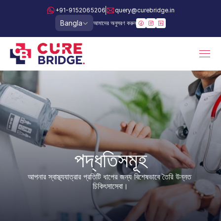
+91-9152065206
query@curebridge.in
Select Language
Bangla
আমাদের অনুসরণ করুন
পদ্ধতিসমূহ
আপনার স্বাস্থ্যযাত্রার প্রতিটি ধাপের জন্য বিশেষভাবে তৈরি উন্নত 
চিকিৎসাসেবা।