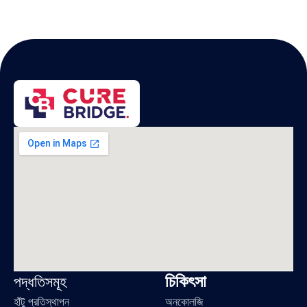
চিকিৎসা
পদ্ধতিসমূহ
হাঁটু প্রতিস্থাপন
অনকোলজি