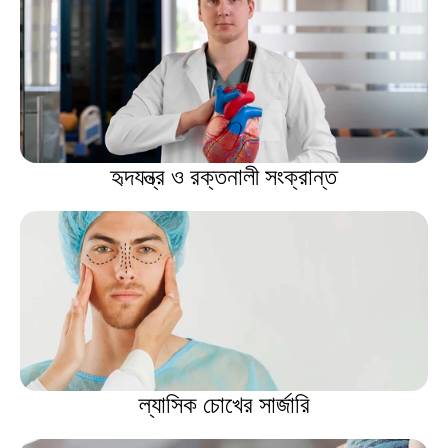
হৃদযন্ত্র ও রক্তনালী সংক্রান্ত
ল্যাসিক চোখের সার্জারি