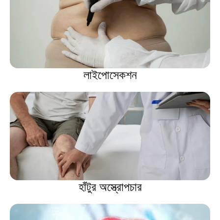
লাইপোসেকশন
হাঁটুর অস্ত্রোপচার