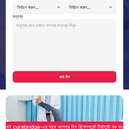
মন্তব্য
জমা দিন
আজই curebridge-এর সাথে আপনার হিপ রিপ্লেসমেন্ট ট্রিটমেন্ট বুক করুন!