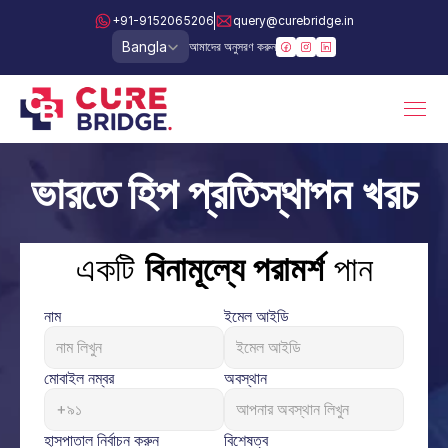
+91-9152065206
query@curebridge.in
Select Language
Bangla
আমাদের অনুসরণ করুন
ভারতে হিপ প্রতিস্থাপন খরচ
একটি 
বিনামূল্যে পরামর্শ
 পান
নাম
ইমেল আইডি
মোবাইল নম্বর
অবস্থান
হাসপাতাল নির্বাচন করুন
বিশেষত্ব