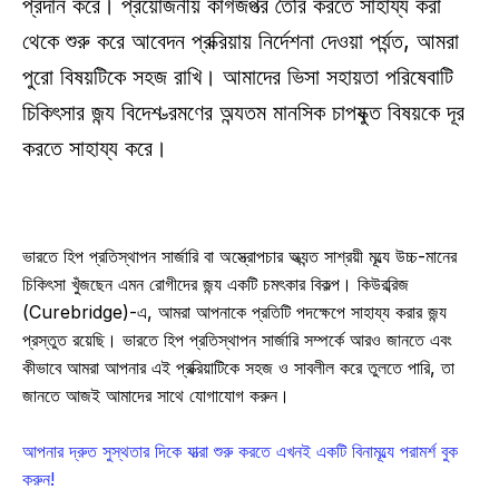
প্রদান করে। প্রয়োজনীয় কাগজপত্র তৈরি করতে সাহায্য করা 
থেকে শুরু করে আবেদন প্রক্রিয়ায় নির্দেশনা দেওয়া পর্যন্ত, আমরা 
পুরো বিষয়টিকে সহজ রাখি। আমাদের ভিসা সহায়তা পরিষেবাটি 
চিকিৎসার জন্য বিদেশ ভ্রমণের অন্যতম মানসিক চাপযুক্ত বিষয়কে দূর 
করতে সাহায্য করে।
ভারতে হিপ প্রতিস্থাপন সার্জারি বা অস্ত্রোপচার অত্যন্ত সাশ্রয়ী মূল্যে উচ্চ-মানের 
চিকিৎসা খুঁজছেন এমন রোগীদের জন্য একটি চমৎকার বিকল্প। কিউরব্রিজ 
(Curebridge)-এ, আমরা আপনাকে প্রতিটি পদক্ষেপে সাহায্য করার জন্য 
প্রস্তুত রয়েছি। ভারতে হিপ প্রতিস্থাপন সার্জারি সম্পর্কে আরও জানতে এবং 
কীভাবে আমরা আপনার এই প্রক্রিয়াটিকে সহজ ও সাবলীল করে তুলতে পারি, তা 
জানতে আজই আমাদের সাথে যোগাযোগ করুন।  
আপনার দ্রুত সুস্থতার দিকে যাত্রা শুরু করতে এখনই একটি বিনামূল্যে পরামর্শ বুক 
করুন! 