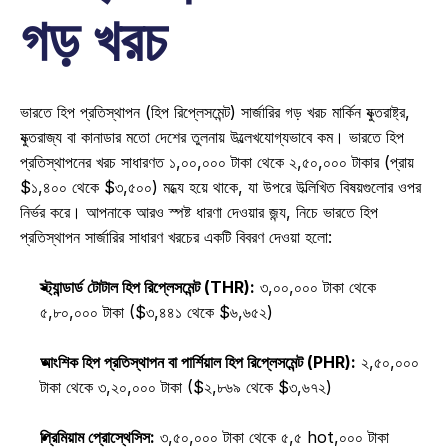
গড় খরচ
ভারতে হিপ প্রতিস্থাপন (হিপ রিপ্লেসমেন্ট) সার্জারির গড় খরচ মার্কিন যুক্তরাষ্ট্র, 
যুক্তরাজ্য বা কানাডার মতো দেশের তুলনায় উল্লেখযোগ্যভাবে কম। ভারতে হিপ 
প্রতিস্থাপনের খরচ সাধারণত ১,০০,০০০ টাকা থেকে ২,৫০,০০০ টাকার (প্রায় 
$১,৪০০ থেকে $৩,৫০০) মধ্যে হয়ে থাকে, যা উপরে উল্লিখিত বিষয়গুলোর ওপর 
নির্ভর করে। আপনাকে আরও স্পষ্ট ধারণা দেওয়ার জন্য, নিচে ভারতে হিপ 
প্রতিস্থাপন সার্জারির সাধারণ খরচের একটি বিবরণ দেওয়া হলো:  
স্ট্যান্ডার্ড টোটাল হিপ রিপ্লেসমেন্ট (THR):
 ৩,০০,০০০ টাকা থেকে 
৫,৮০,০০০ টাকা ($৩,৪৪১ থেকে $৬,৬৫২) 
আংশিক হিপ প্রতিস্থাপন বা পার্শিয়াল হিপ রিপ্লেসমেন্ট (PHR):
 ২,৫০,০০০ 
টাকা থেকে ৩,২০,০০০ টাকা ($২,৮৬৯ থেকে $৩,৬৭২) 
প্রিমিয়াম প্রোস্থেসিস:
 ৩,৫০,০০০ টাকা থেকে ৫,৫ hot,০০০ টাকা 