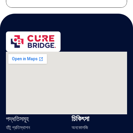
চিকিৎসা
পদ্ধতিসমূহ
হাঁটু প্রতিস্থাপন
অনকোলজি