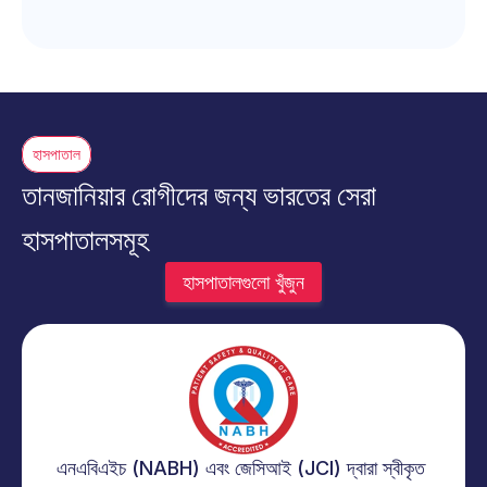
হাসপাতাল
তানজানিয়ার রোগীদের জন্য ভারতের সেরা 
হাসপাতালসমূহ
হাসপাতালগুলো খুঁজুন
এনএবিএইচ (NABH) এবং জেসিআই (JCI) দ্বারা স্বীকৃত 