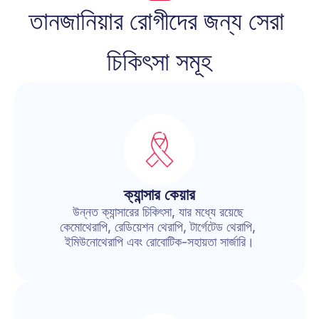
তানজানিয়ার রোগীদের জন্য সেরা 
চিকিৎসা সমূহ
ক্যান্সার কেয়ার
উন্নত ক্যান্সারের চিকিৎসা, যার মধ্যে রয়েছে 
কেমোথেরাপি, রেডিয়েশন থেরাপি, টার্গেটেড থেরাপি, 
ইমিউনোথেরাপি এবং রোবোটিক-সহায়তা সার্জারি।