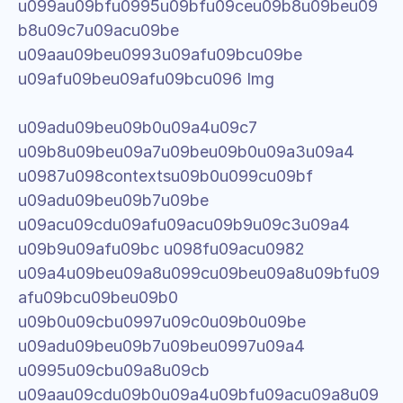
u099au09bfu0995u09bfu09ceu09b8u09beu09
b8u09c7u09acu09be 
u09aau09beu0993u09afu09bcu09be 
u09afu09beu09afu09bcu096 Img
u09adu09beu09b0u09a4u09c7 
u09b8u09beu09a7u09beu09b0u09a3u09a4 
u0987u098contextsu09b0u099cu09bf 
u09adu09beu09b7u09be 
u09acu09cdu09afu09acu09b9u09c3u09a4 
u09b9u09afu09bc u098fu09acu0982 
u09a4u09beu09a8u099cu09beu09a8u09bfu09
afu09bcu09beu09b0 
u09b0u09cbu0997u09c0u09b0u09be 
u09adu09beu09b7u09beu0997u09a4 
u0995u09cbu09a8u09cb 
u09aau09cdu09b0u09a4u09bfu09acu09a8u09