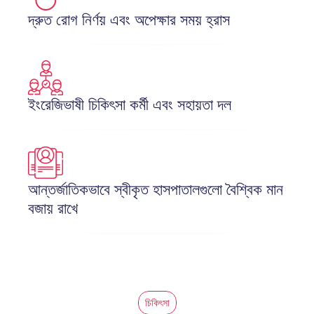
দ্রুত রোগ নির্ণয় এবং অপেক্ষার সময় হ্রাস
ইংরেজিভাষী চিকিৎসা কর্মী এবং সহায়তা দল
আন্তর্জাতিকভাবে স্বীকৃত হাসপাতালগুলো বৈশ্বিক মান 
বজায় রাখে
চিকিৎসা