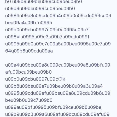
b0 u09b9u09beu099cu09beu09b0 
u09b9u09beu099cu09beu09b0 
u0986u09a8u09cdu09a4u09b0u09cdu099cu09
beu09a4u09bfu0995 
u09b0u09cbu0997u09c0u0995u09c7 
u098আu0995u09c3u09b7u09cdu099f 
u0995u09b0u09c7u09a5u09beu0995u09c7u09
64u09b8u09cdu09aa
u09a4u09beu09a8u099cu09beu09a8u09bfu09
afu09bcu09beu09b0 
u09b0u09cbu0997u09cীরা 
u09b8u09beu09a7u09beu09b0u09a3u09a4 
u0995u09cdu09afu09beu09a8u09cdu09b8u09
beu09b0u09c7u09b0 
u099au09bfu0995u09bfu09ceu09b8u09be, 
u09b9u09c3u09a6u09afu09bcu09cdu09afu09