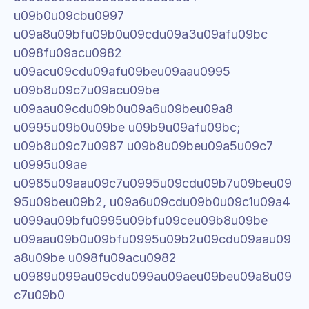
u09b0u09cbu0997 
u09a8u09bfu09b0u09cdu09a3u09afu09bc 
u098fu09acu0982 
u09acu09cdu09afu09beu09aau0995 
u09b8u09c7u09acu09be 
u09aau09cdu09b0u09a6u09beu09a8 
u0995u09b0u09be u09b9u09afu09bc; 
u09b8u09c7u0987 u09b8u09beu09a5u09c7 
u0995u09ae 
u0985u09aau09c7u0995u09cdu09b7u09beu09
95u09beu09b2, u09a6u09cdu09b0u09c1u09a4 
u099au09bfu0995u09bfu09ceu09b8u09be 
u09aau09b0u09bfu0995u09b2u09cdu09aau09
a8u09be u098fu09acu0982 
u0989u099au09cdu099au09aeu09beu09a8u09
c7u09b0 