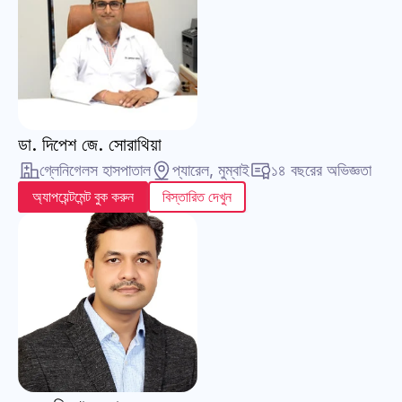
ডা. দিপেশ জে. সোরাথিয়া
গ্লেনিগেলস হাসপাতাল
প্যারেল, মুম্বাই
১৪ বছরের অভিজ্ঞতা
অ্যাপয়েন্টমেন্ট বুক করুন
বিস্তারিত দেখুন