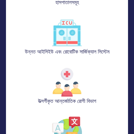
হাসপাতালসমূহ
উন্নত আইসিইউ এবং রোবোটিক সার্জিক্যাল সিস্টেম
উত্সর্গীকৃত আন্তর্জাতিক রোগী বিভাগ