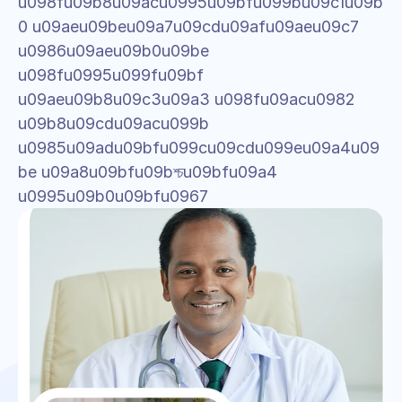
u098fu09b8u09acu0995u09bfu099bu09c1u09b
0 u09aeu09beu09a7u09cdu09afu09aeu09c7 
u0986u09aeu09b0u09be 
u098fu0995u099fu09bf 
u09aeu09b8u09c3u09a3 u098fu09acu0982 
u09b8u09cdu09acu099b 
u0985u09adu09bfu099cu09cdu099eu09a4u09
be u09a8u09bfu09bশ্চu09bfu09a4 
u0995u09b0u09bfu0967