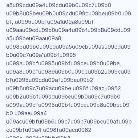
a8u09cdu09a4u09cdu09b0u09c7u09b0 
u09b8u09beu09b0u09cdu099cu09beu09b0u09
bf, u0995u09bfu09a1u09a8u09bf 
u09aau09cdu09b0u09a4u09bfu09b8u09cdu09
a5u09beu09aau09a8, 
u0985u09b0u09cdu09a5u09cbu09aau09cdu09
b0u09c7u09a1u09bfu0995 
u099au09bfu0995u09bfu09ceu09b8u09be, 
u09a8u09bfu0989u09b0u09cbu09b2u099cu09
bfu0995u09cdu09afu09beu09b2 
u09b8u09c7u09acu09be u098fu09acu0982 
u09b2u09bfu09adu09beu09b0u09c7u09b0 
u099au09bfu0995u09bfu09ceu09b8u09beu09
b0 u09aeu09a4 
u09acu09bfu09b6u09c7u09b7u09beu09afu09b
cu09bfu09a4 u098fu09acu0982 