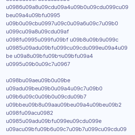
u0986u09a8u09cdu09a4u09b0u09cdu099cu09
beu09a4u09bfu0995 
u09b0u09cbu0997u09c0u09a6u09c7u09b0 
u099cu09a8u09cdu09af 
u098fu0995u099fu09bf u09b8u09b9u099c 
u0985u09adu09bfu099cu09cdu099eu09a4u09
be u09a8u09bfu09bশ্চu09bfu09a4 
u0995u09b0u09c7u0967
u098bu09aeu09b0u09be 
u09adu09beu09b0u09a4u09c7u09b0 
u09b6u09c0u09b0u09cdu09b7 
u09bbeu09b8u09aau09beu09a4u09beu09b2 
u098fu09acu0982 
u0985u09adu09bfu099eu09cdu099e 
u09acu09bfu09b6u09c7u09b7u099cu09cdu09