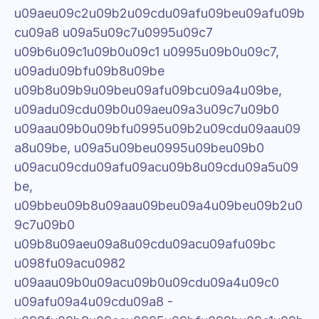
u09aeu09c2u09b2u09cdu09afu09beu09afu09b
cu09a8 u09a5u09c7u0995u09c7 
u09b6u09c1u09b0u09c1 u0995u09b0u09c7, 
u09adu09bfu09b8u09be 
u09b8u09b9u09beu09afu09bcu09a4u09be, 
u09adu09cdu09b0u09aeu09a3u09c7u09b0 
u09aau09b0u09bfu0995u09b2u09cdu09aau09
a8u09be, u09a5u09beu0995u09beu09b0 
u09acu09cdu09afu09acu09b8u09cdu09a5u09
be, 
u09bbeu09b8u09aau09beu09a4u09beu09b2u0
9c7u09b0 
u09b8u09aeu09a8u09cdu09acu09afu09bc 
u098fu09acu0982 
u09aau09b0u09acu09b0u09cdu09a4u09c0 
u09afu09a4u09cdu09a8 - 