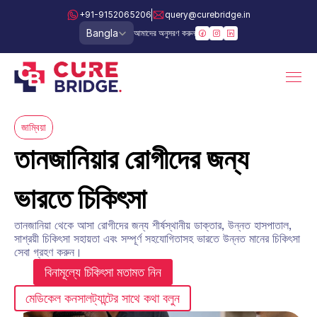
+91-9152065206
query@curebridge.in
Select Language
Bangla
আমাদের অনুসরণ করুন
জাম্বিয়া
তানজানিয়ার রোগীদের জন্য 
ভারতে চিকিৎসা
তানজানিয়া থেকে আসা রোগীদের জন্য শীর্ষস্থানীয় ডাক্তার, উন্নত হাসপাতাল, 
সাশ্রয়ী চিকিৎসা সহায়তা এবং সম্পূর্ণ সহযোগিতাসহ ভারতে উন্নত মানের চিকিৎসা 
সেবা গ্রহণ করুন।
বিনামূল্যে চিকিৎসা মতামত নিন
মেডিকেল কনসালট্যান্টের সাথে কথা বলুন