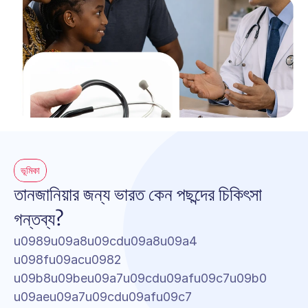
ভূমিকা
তানজানিয়ার জন্য ভারত কেন পছন্দের চিকিৎসা 
গন্তব্য?
u0989u09a8u09cdu09a8u09a4 
u098fu09acu0982 
u09b8u09beu09a7u09cdu09afu09c7u09b0 
u09aeu09a7u09cdu09afu09c7 