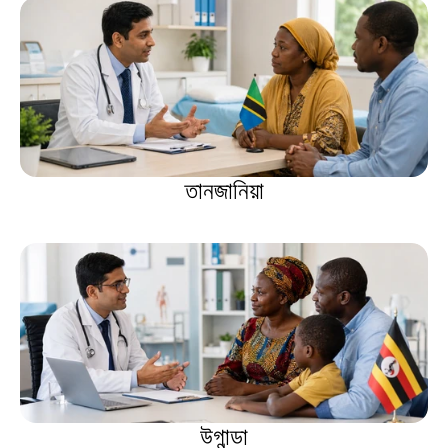
তানজানিয়া
উগান্ডা