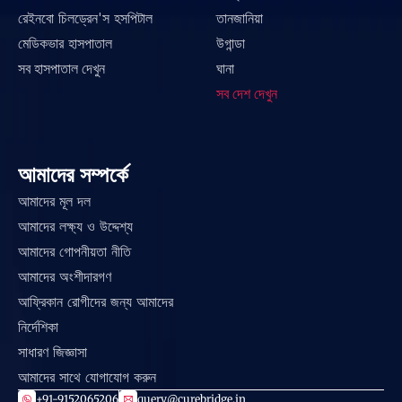
রেইনবো চিলড্রেন'স হসপিটাল
তানজানিয়া
মেডিকভার হাসপাতাল
উগান্ডা
সব হাসপাতাল দেখুন
ঘানা
সব দেশ দেখুন
আমাদের সম্পর্কে
আমাদের মূল দল
আমাদের লক্ষ্য ও উদ্দেশ্য
আমাদের গোপনীয়তা নীতি
আমাদের অংশীদারগণ
আফ্রিকান রোগীদের জন্য আমাদের 
নির্দেশিকা
সাধারণ জিজ্ঞাসা
আমাদের সাথে যোগাযোগ করুন
+91-9152065206
query@curebridge.in