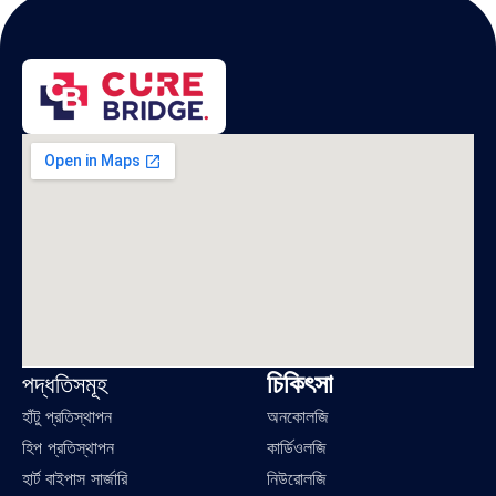
চিকিৎসা
পদ্ধতিসমূহ
হাঁটু প্রতিস্থাপন
অনকোলজি
হিপ প্রতিস্থাপন
কার্ডিওলজি
হার্ট বাইপাস সার্জারি
নিউরোলজি