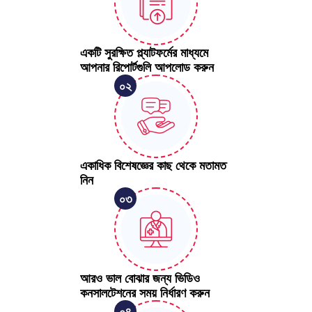
একটি সুরক্ষিত প্ল্যাটফর্মের মাধ্যমে 
আপনার রিপোর্টগুলি আপলোড করুন
০২
একাধিক বিশেষজ্ঞের কাছ থেকে মতামত 
নিন
০৩
আরও ভাল বোঝার জন্য ভিডিও 
কনসালটেশনের সময় নির্ধারণ করুন
০৪