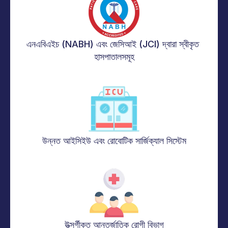
এনএবিএইচ (NABH) এবং জেসিআই (JCI) দ্বারা স্বীকৃত 
হাসপাতালসমূহ
উন্নত আইসিইউ এবং রোবোটিক সার্জিক্যাল সিস্টেম
উত্সর্গীকৃত আন্তর্জাতিক রোগী বিভাগ