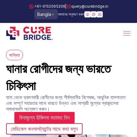
+91-9152065206
query@curebridge.in
Select Language
Bangla
আমাদের অনুসরণ করুন
জাম্বিয়া
ঘানার রোগীদের জন্য ভারতে 
চিকিৎসা
ঘানা থেকে ভ্রমণকারী রোগীদের জন্য শীর্ষস্থানীয় বিশেষজ্ঞ, আধুনিক হাসপাতাল 
এবং সম্পূর্ণ সহায়তার সাথে ভারতে উন্নত এবং সাশ্রয়ী মূল্যের স্বাস্থ্যসেবা 
সমাধানগুলি অন্বেষণ করুন।
বিনামূল্যে চিকিৎসা মতামত নিন
মেডিকেল কনসালট্যান্টের সাথে কথা বলুন