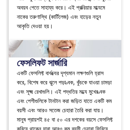
অবয়ব পেতে সাহায্য করে। এই প্রক্রিয়ার মাধ্যমে 
নাকের তরুণাস্থি (কার্টিলেজ) এবং হাড়ের নতুন 
আকৃতি দেওয়া হয়।
ফেসলিফট সার্জারি
একটি ফেসলিফ্ট বার্ধক্যের দৃশ্যমান লক্ষণগুলি হ্রাস 
করে, বিশেষ করে ঝুলে পড়া ত্বক, কুঁচকে যাওয়া চামড়া 
এবং সূক্ষ্ম রেখাগুলি। এই পদ্ধতির মধ্যে মুখের ত্বক 
এবং পেশীগুলিকে টানটান করা জড়িত যাতে একটি কম 
বয়সী এবং আরও সতেজ চেহারা তৈরি করা যায়। 
মানুষ প্রায়শই ৪৫ বা ৫০ এর দশকের বয়সে ফেসলিফ্ট 
করিয়ে থাকেন যারা আরও কম বয়সী চেহারা ফিরিয়ে 