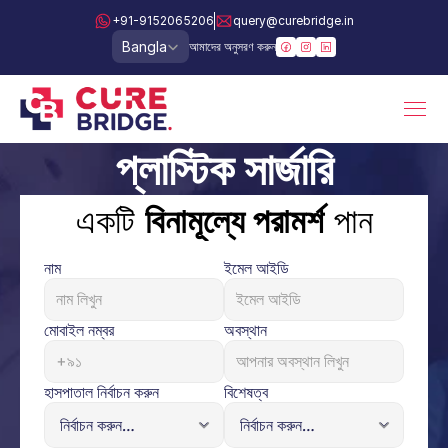
+91-9152065206
query@curebridge.in
Select Language
Bangla
আমাদের অনুসরণ করুন
প্লাস্টিক সার্জারি
একটি 
বিনামূল্যে পরামর্শ
 পান
নাম
ইমেল আইডি
মোবাইল নম্বর
অবস্থান
হাসপাতাল নির্বাচন করুন
বিশেষত্ব