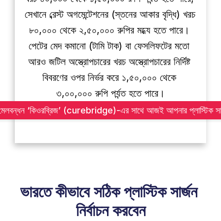
সেখানে ব্রেস্ট অগমেন্টেশনের (স্তনের আকার বৃদ্ধি) খরচ 
৮০,০০০ থেকে ২,৫০,০০০ রুপির মধ্যে হতে পারে। 
পেটের মেদ কমানো (টামি টাক) বা ফেসলিফটের মতো 
আরও জটিল অস্ত্রোপচারের খরচ অস্ত্রোপচারের নির্দিষ্ট 
বিবরণের ওপর নির্ভর করে ১,৫০,০০০ থেকে 
৩,০০,০০০ রুপি পর্যন্ত হতে পারে।
ের মেলবন্ধন ‘কিওরব্রিজ’ (curebridge)-এর সাথে আজই আপনার প্লাস্টিক সার্জা
ভারতে কীভাবে সঠিক প্লাস্টিক সার্জন 
নির্বাচন করবেন