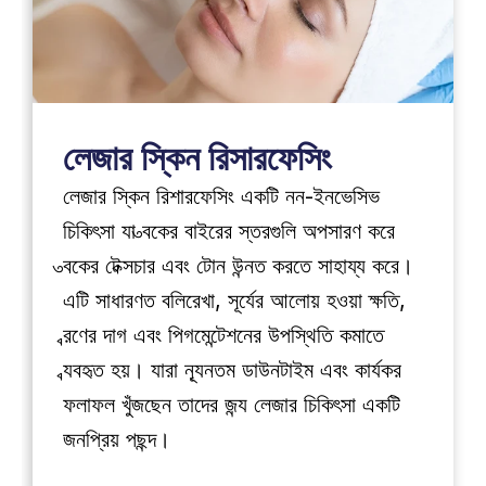
লেজার স্কিন রিসারফেসিং
লেজার স্কিন রিশারফেসিং একটি নন-ইনভেসিভ 
চিকিৎসা যা ত্বকের বাইরের স্তরগুলি অপসারণ করে 
ত্বকের টেক্সচার এবং টোন উন্নত করতে সাহায্য করে। 
এটি সাধারণত বলিরেখা, সূর্যের আলোয় হওয়া ক্ষতি, 
ব্রণের দাগ এবং পিগমেন্টেশনের উপস্থিতি কমাতে 
ব্যবহৃত হয়। যারা ন্যূনতম ডাউনটাইম এবং কার্যকর 
ফলাফল খুঁজছেন তাদের জন্য লেজার চিকিৎসা একটি 
জনপ্রিয় পছন্দ।