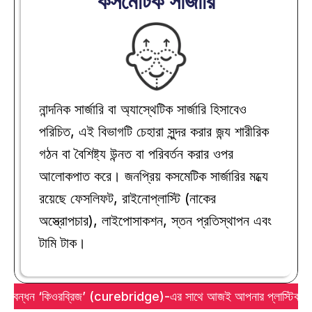
কসমেটিক সার্জারি
নান্দনিক সার্জারি বা অ্যাস্থেটিক সার্জারি হিসাবেও 
পরিচিত, এই বিভাগটি চেহারা সুন্দর করার জন্য শারীরিক 
গঠন বা বৈশিষ্ট্য উন্নত বা পরিবর্তন করার ওপর 
আলোকপাত করে। জনপ্রিয় কসমেটিক সার্জারির মধ্যে 
রয়েছে ফেসলিফট, রাইনোপ্লাস্টি (নাকের 
অস্ত্রোপচার), লাইপোসাকশন, স্তন প্রতিস্থাপন এবং 
টামি টাক।
ের মেলবন্ধন ‘কিওরব্রিজ’ (curebridge)-এর সাথে আজই আপনার প্লাস্টিক সার্জা