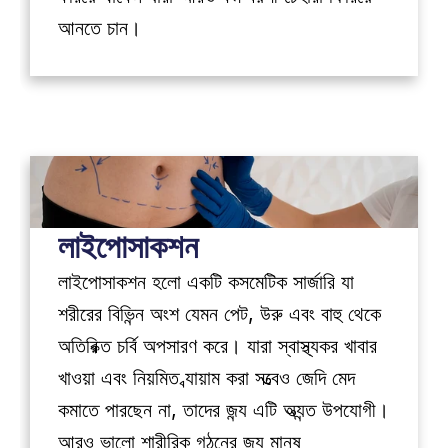
আনতে চান।
লাইপোসাকশন
লাইপোসাকশন হলো একটি কসমেটিক সার্জারি যা 
শরীরের বিভিন্ন অংশ যেমন পেট, উরু এবং বাহু থেকে 
অতিরিক্ত চর্বি অপসারণ করে। যারা স্বাস্থ্যকর খাবার 
খাওয়া এবং নিয়মিত ব্যায়াম করা সত্ত্বেও জেদি মেদ 
কমাতে পারছেন না, তাদের জন্য এটি অত্যন্ত উপযোগী। 
আরও ভালো শারীরিক গঠনের জন্য মানুষ 