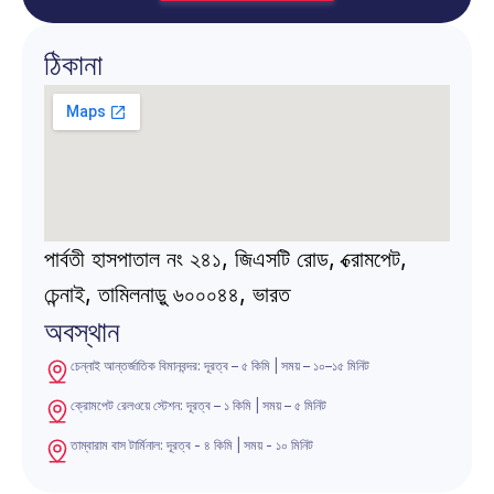
ঠিকানা
পার্বতী হাসপাতাল নং ২৪১, জিএসটি রোড, ক্রোমপেট, 
চেন্নাই, তামিলনাড়ু ৬০০০৪৪, ভারত
অবস্থান
চেন্নাই আন্তর্জাতিক বিমানবন্দর: দূরত্ব – ৫ কিমি | সময় – ১০–১৫ মিনিট
ক্রোমপেট রেলওয়ে স্টেশন: দূরত্ব – ১ কিমি | সময় – ৫ মিনিট
তাম্বারাম বাস টার্মিনাল: দূরত্ব - ৪ কিমি | সময় - ১০ মিনিট