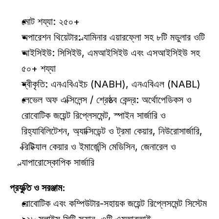
মোট শয্যা: ২৫০+
অপারেশন থিয়েটার: ল্যামিনার এয়ারফ্লো সহ ৮টি মডুলার ওটি
আইসিইউ: সিসিইউ, এমআইসিইউ এবং এসআইসিইউ সহ 
৫০+ শয্যা
স্বীকৃতি: এনএবিএইচ (NABH), এনএবিএল (NABL)
লেভেল অফ এক্সিলেন্স / শ্রেষ্ঠত্ব কেন্দ্র: অর্থোপেডিকস ও 
রোবোটিক জয়েন্ট রিপ্লেসমেন্ট, স্পাইন সার্জারি ও 
রিহ্যাবিলিটেশন, অ্যাক্সিডেন্ট ও ট্রমা কেয়ার, নিউরোসার্জারি, 
ক্রিটিক্যাল কেয়ার ও ইমার্জেন্সি মেডিসিন, জেনারেল ও 
ল্যাপারোস্কোপিক সার্জারি
প্রযুক্তি ও সরঞ্জাম:
রোবোটিক এবং কম্পিউটার-সহায়ক জয়েন্ট রিপ্লেসমেন্ট সিস্টেম