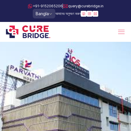
+91-9152065206
query@curebridge.in
Select Language
Bangla
আমাদের অনুসরণ করুন