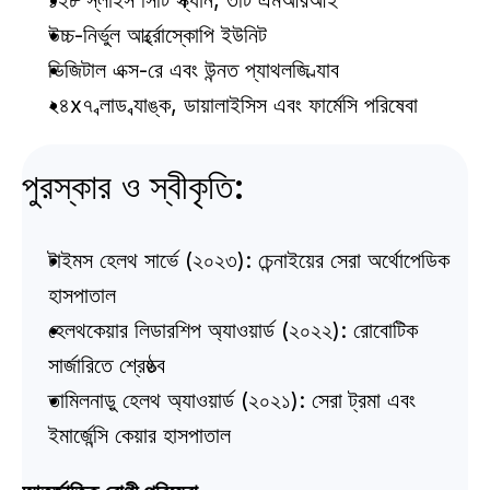
১২৮ স্লাইস সিটি স্ক্যান, ৩টি এমআরআই
উচ্চ-নির্ভুল আর্থ্রোস্কোপি ইউনিট
ডিজিটাল এক্স-রে এবং উন্নত প্যাথলজি ল্যাব
২৪x৭ ব্লাড ব্যাঙ্ক, ডায়ালাইসিস এবং ফার্মেসি পরিষেবা
পুরস্কার ও স্বীকৃতি:
টাইমস হেলথ সার্ভে (২০২৩): চেন্নাইয়ের সেরা অর্থোপেডিক 
হাসপাতাল
হেলথকেয়ার লিডারশিপ অ্যাওয়ার্ড (২০২২): রোবোটিক 
সার্জারিতে শ্রেষ্ঠত্ব
তামিলনাড়ু হেলথ অ্যাওয়ার্ড (২০২১): সেরা ট্রমা এবং 
ইমার্জেন্সি কেয়ার হাসপাতাল