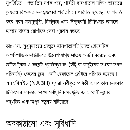
সুপরিচিত। গত তিন দশক ধরে, পার্বতী হাসপাতাল দক্ষিণ ভারতের 
অন্যতম বিশ্বস্ত স্বাস্থ্যসেবা প্রতিষ্ঠানে পরিণত হয়েছে, যা প্রতি 
বছর পরম সহানুভূতি, নির্ভুলতা এবং উদ্ভাবনী চিকিৎসার মাধ্যমে 
হাজার হাজার রোগীকে সেবা প্রদান করছে।
ডাঃ এস. মুথুকুমারের নেতৃত্বে হাসপাতালটি উন্নত রোবোটিক 
অর্থোপেডিক সার্জারিতে উল্লেখযোগ্য সাফল্য অর্জন করেছে এবং 
জটিল ট্রমা ও জয়েন্ট প্রতিস্থাপন (হাঁটু বা কনুইয়ের সংযোগস্থল 
পরিবর্তন) কেসের জন্য একটি রেফারেল সেন্টারে পরিণত হয়েছে। 
এনএবিএইচ (NABH) দ্বারা স্বীকৃত পার্বতী হাসপাতাল চমৎকার 
চিকিৎসার দক্ষতার সাথে সর্বাধুনিক প্রযুক্তি এবং রোগী-বান্ধব 
পদ্ধতির এক অপূর্ব সমন্বয় ঘটিয়েছে।
অবকাঠামো এবং সুবিধাদি