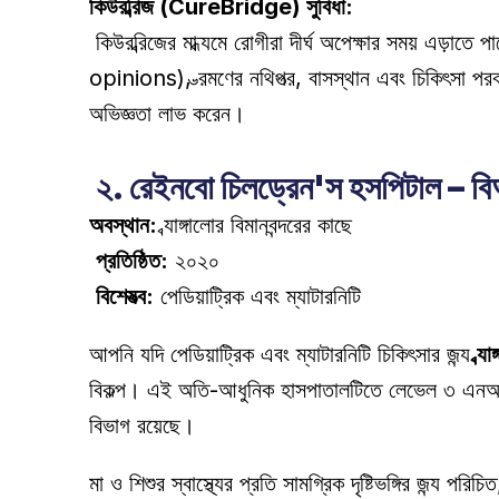
কিউরব্রিজ (CureBridge) সুবিধা:
 কিউরব্রিজের মাধ্যমে রোগীরা দীর্ঘ অপেক্ষার সময় এড়াতে পারেন এবং শীর্ষস্থানীয় অনকোলজিস্টদের সাথে অগ্রাধিকার ভিত্তিতে অ্যাপয়েন্টমেন্ট পেতে পারেন। আমরা দ্বিতীয় মতামত (second 
opinions), ভ্রমণের নথিপত্র, বাসস্থান এবং চিকিৎসা পরবর
অভিজ্ঞতা লাভ করেন। 
 ২. রেইনবো চিলড্রেন'স হসপিটাল –
অবস্থান:
 ব্যাঙ্গালোর বিমানবন্দরের কাছে 
প্রতিষ্ঠিত:
 ২০২০ 
বিশেষত্ব:
 পেডিয়াট্রিক এবং ম্যাটারনিটি 
আপনি যদি পেডিয়াট্রিক এবং ম্যাটারনিটি চিকিৎসার জন্য 
ব্য
বিকল্প। এই অতি-আধুনিক হাসপাতালটিতে লেভেল ৩ এনআইসিই
বিভাগ রয়েছে। 
মা ও শিশুর স্বাস্থ্যের প্রতি সামগ্রিক দৃষ্টিভঙ্গির জন্য পরি