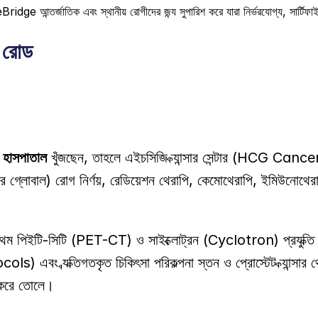
Bridge আন্তর্জাতিক এবং স্থানীয় রোগীদের জন্য সুপারিশ করে যারা নির্ভরযোগ্য, সার্টিফ
. রোড
 হাসপাতাল
 খুঁজছেন, তাহলে এইচসিজি ক্যান্সার সেন্টার (HCG Cance
র গ্লোবাল) রোগ নির্ণয়, রেডিয়েশন থেরাপি, কেমোথেরাপি, ইমিউনোথেরাপি, 
রথম পিইটি-সিটি (PET-CT) ও সাইক্লোট্রন (Cyclotron) প্রযুক্তি নি
্যক্তিগতকৃত চিকিৎসা পরিকল্পনা স্তন ও প্রোস্টেট ক্যান্সার থেকে শু
্দ করে তোলে। 