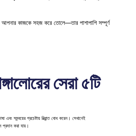
রে আপনার কাজকে সহজ করে তোলে—তার পাশাপাশি সম্পূর্ণ 
গালোরের সেরা ৫টি 
 খোঁজার কথা আসে, রোগীরা—বিশেষ করে যারা অন্য শহর বা দেশ থেকে ভ্রমণ করছেন—প্রায়শই বিকল্প, চিকিৎসা সংক্রান্ত পরিভাষা এবং সমন্বয়ের প্রচেষ্টায় বিভ্রান্ত বোধ করেন। সেখানেই 
্ন প্রদান করা যায়। 