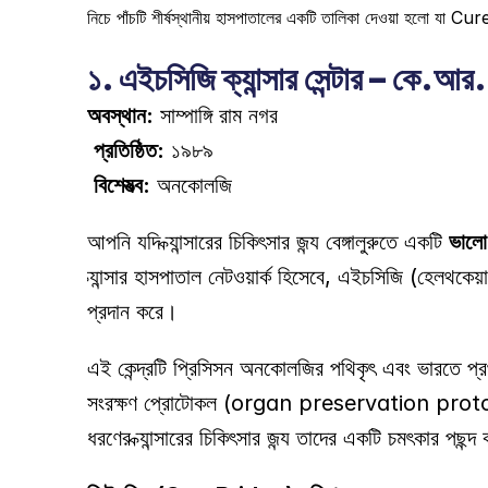
নিচে পাঁচটি শীর্ষস্থানীয় হাসপাতালের একটি তালিকা দেওয়া হলো যা Cure
১. এইচসিজি ক্যান্সার সেন্টার – কে.আর
অবস্থান:
 সাম্পাঙ্গি রাম নগর 
প্রতিষ্ঠিত:
 ১৯৮৯ 
বিশেষত্ব:
 অনকোলজি 
আপনি যদি ক্যান্সারের চিকিৎসার জন্য বেঙ্গালুরুতে একটি 
ভালো
ক্যান্সার হাসপাতাল নেটওয়ার্ক হিসেবে, এইচসিজি (হেলথকেয়া
প্রদান করে। 
এই কেন্দ্রটি প্রিসিসন অনকোলজির পথিকৃৎ এবং ভারতে প্
সংরক্ষণ প্রোটোকল (organ preservation protocols) এবং ব
ধরণের ক্যান্সারের চিকিৎসার জন্য তাদের একটি চমৎকার পছন