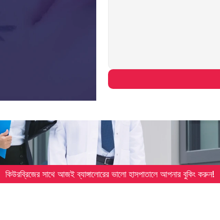
কিউরব্রিজের সাথে আজই ব্যাঙ্গালোরের ভালো হাসপাতালে আপনার বুকিং করুন!