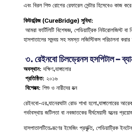
এবং বিরল শিশু রোগের রেফারেল সেন্টার হিসেবেও কাজ কর
কিউরব্রিজ (CureBridge) সুবিধা:
 আমরা ফার্টিলিটি বিশেষজ্ঞ, পেডিয়াট্রিক নিউরোলজিস্ট বা নিওনেটোলজিস্টদের সাথে পরামর্শ করার জন্য সম্পূর্ণ সহায়তা প্রদান করি। কিউরব্রিজ ডাক্তার বুকিং, যাতায়াত সহায়তা এবং 
হাসপাতালের সমন্বয় সহ সমস্ত লজিস্টিকস পরিচালনা করার 
 ৩. রেইনবো চিলড্রেনস হসপিটাল – ব্যা
অবস্থান:
 দক্ষিণ ব্যাঙ্গালোর 
প্রতিষ্ঠিত:
 ২০১৬ 
বিশেষত্ব:
 শিশু ও নারীদের যত্ন 
রেইনবো-এর ব্যানেরঘাটা রোড শাখা হলো ব্যাঙ্গালোরের আরে
গর্ভাবস্থায় জটিলতা বা নবজাতকের দীর্ঘমেয়াদী যত্নের প্র
হাসপাতালটিতে ভ্রূণের ইমেজিং প্রযুক্তি, পেডিয়াট্রিক ইনট