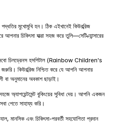
পদ্ধতির মুখোমুখি হন। ঠিক এইখানেই কিউরব্রিজ 
নার চিকিৎসা যাত্রা সহজ করে তুলি—সেটি ক্যান্সারের 
রেইনবো চিলড্রেনস হসপিটাল (Rainbow Children's 
া জরুরি। কিউরব্রিজ নিশ্চিত করে যে আপনি আপনার 
োগী বা অনুমানের অবকাশ ছাড়াই। 
জে অ্যাপয়েন্টমেন্ট বুকিংয়ের সুবিধা দেয়। আপনি একজন 
সেবা পেতে সাহায্য করি। 
ক্যাল, মানসিক এবং চিকিৎসা-পরবর্তী সহযোগিতা প্রদান 