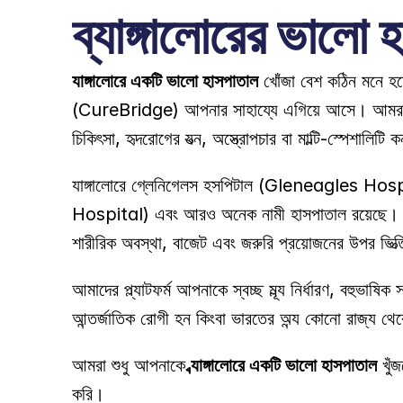
ব্যাঙ্গালোরের ভালো 
ব্যাঙ্গালোরে একটি ভালো হাসপাতাল
 খোঁজা বেশ কঠিন মনে হত
(CureBridge) আপনার সাহায্যে এগিয়ে আসে। আমরা আপনাক
চিকিৎসা, হৃদরোগের যত্ন, অস্ত্রোপচার বা মাল্টি-স্পেশাল
ব্যাঙ্গালোরে গ্লেনিগেলস হসপিটাল (Gleneagles Ho
Hospital) এবং আরও অনেক নামী হাসপাতাল রয়েছে। তব
শারীরিক অবস্থা, বাজেট এবং জরুরি প্রয়োজনের উপর ভিত্ত
আমাদের প্ল্যাটফর্ম আপনাকে স্বচ্ছ মূল্য নির্ধারণ, বহুভ
আন্তর্জাতিক রোগী হন কিংবা ভারতের অন্য কোনো রাজ্য থে
আমরা শুধু আপনাকে 
ব্যাঙ্গালোরে একটি ভালো হাসপাতাল
 খুঁ
করি। 