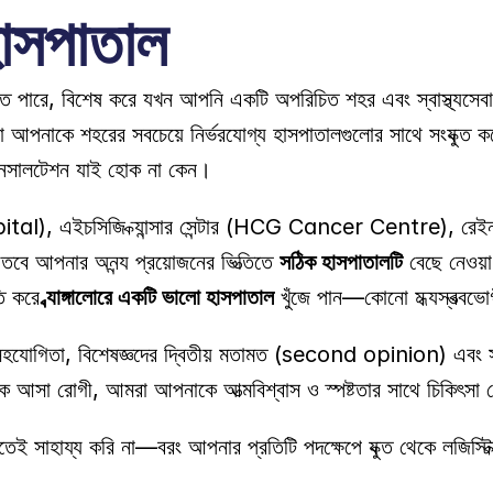
হাসপাতাল
ে পারে, বিশেষ করে যখন আপনি একটি অপরিচিত শহর এবং স্বাস্থ্যসেবা 
ে শহরের সবচেয়ে নির্ভরযোগ্য হাসপাতালগুলোর সাথে সংযুক্ত করে আপ
িটি কনসালটেশন যাই হোক না কেন। 
spital), এইচসিজি ক্যান্সার সেন্টার (HCG Cancer Centre), 
ে আপনার অনন্য প্রয়োজনের ভিত্তিতে 
সঠিক হাসপাতালটি
 বেছে নেওয়
ি করে 
ব্যাঙ্গালোরে একটি ভালো হাসপাতাল
 খুঁজে পান—কোনো মধ্যস্বত্বভ
াষিক সহযোগিতা, বিশেষজ্ঞদের দ্বিতীয় মতামত (second opinion) এবং সহ
কে আসা রোগী, আমরা আপনাকে আত্মবিশ্বাস ও স্পষ্টতার সাথে চিকিৎসা 
জতেই সাহায্য করি না—বরং আপনার প্রতিটি পদক্ষেপে যুক্ত থেকে লজিস্টি