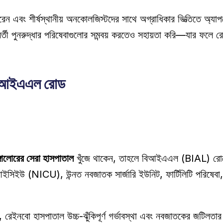
্তী পুনরুদ্ধার পরিষেবাগুলোর সমন্বয় করতেও সহায়তা করি—যার ফলে রোগ
 বিআইএএল রোড
াঙ্গালোরের সেরা হাসপাতাল
 খুঁজে থাকেন, তাহলে বিআইএএল (BIAL) রোডে
উ (NICU), উন্নত নবজাতক সার্জারি ইউনিট, ফার্টিলিটি পরিষেবা, পেড
চিত, রেইনবো হাসপাতাল উচ্চ-ঝুঁকিপূর্ণ গর্ভাবস্থা এবং নবজাতকের জটিলতার ক্ষ