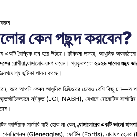
 করুন
্গালোর কেন পছন্দ করবেন?
বার জন্য একটি বৈশ্বিক হাব হয়ে উঠছে। চিকিৎসা দক্ষতা, আধুনিক অবকাঠামো
দেশের
 রোগীরা ব্যাঙ্গালোর ভ্রমণ করেন। প্রকৃতপক্ষে 
২০২৬ সালের মধ্যে ভার
 উল্লেখযোগ্য ভূমিকা পালন করছে। 
করেন, তবে আপনি কেবল আধুনিক বিল্ডিংয়ের চেয়েও বেশি কিছু চান—আপনি
্জাতিকভাবে স্বীকৃত (JCI, NABH), যেখানে রোবোটিক সার্জারির মতো অত্যা
়েছেন। 
 জটিল কার্ডিয়াক সার্জারি যাই হোক না কেন, 
ব্যাঙ্গালোরের একটি ভালো হাসপ
াবে গ্লেনিগেলস (Gleneagles), ফোর্টিস (Fortis), নারায়ণ হেলথ 