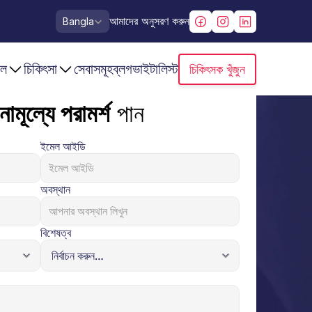
Select Language
আমাদের অনুসরণ করুন
Bangla
াল
চিকিৎসা
সেবাসমূহ
ব্লগ
ভাইটালিস্ট
চিকিৎসক খুঁজুন
নামূল্যে পরামর্শ
 পান
ইমেল আইডি
অবস্থান
বিশেষত্ব