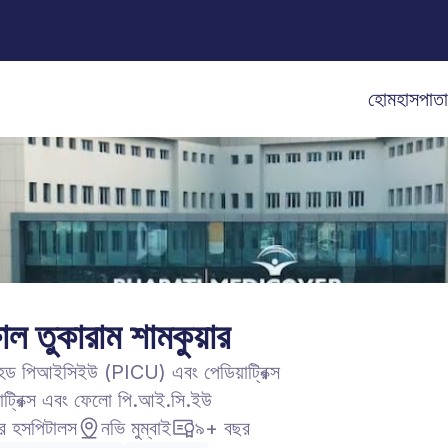
হোম
হাসপাত
্ষাল তুকারাম শামকুয়ার
হেড পিআইসিইউ (PICU) এবং পেডিয়াট্রিক্স
াট্রিক্স এবং ফেলো পি.আই.সি.ইউ
র হসপিটালস
নভি মুম্বাই
৯+ বছর