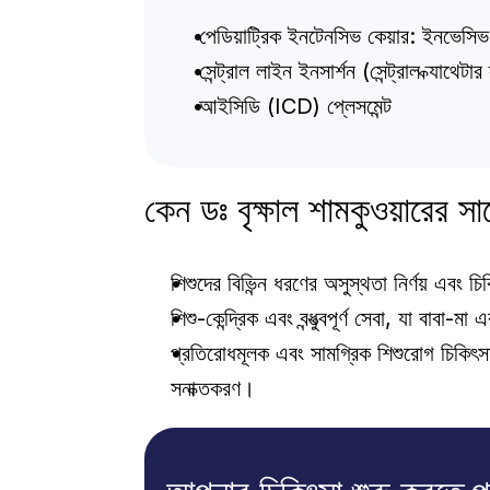
 পেডিয়াট্রিক ইনটেনসিভ কেয়ার: ইনভেসি
 সেন্ট্রাল লাইন ইনসার্শন (সেন্ট্রাল ক্যাথেটা
 আইসিডি (ICD) প্লেসমেন্ট
কেন ডঃ বৃক্ষাল শামকুওয়ারের স
শিশুদের বিভিন্ন ধরণের অসুস্থতা নির্ণয় এবং 
শিশু-কেন্দ্রিক এবং বন্ধুত্বপূর্ণ সেবা, যা বাব
প্রতিরোধমূলক এবং সামগ্রিক শিশুরোগ চিকিৎসার ওপ
সনাক্তকরণ।