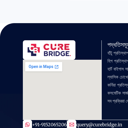
পদ্ধতিসমূ
হাঁটু প্রতিস্থা
হিপ প্রতিস্থা
হার্ট বাইপাস সা
ল্যাসিক চোখের
কর্নিয়া প্রতিস
কসমেটিক সার্জ
সব প্রক্রিয়া দ
+91-9152065206
query@curebridge.in