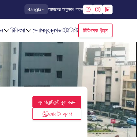
Select Language
আমাদের অনুসরণ করুন
Bangla
াল
চিকিৎসা
সেবাসমূহ
ব্লগ
ভাইটালিস্ট
চিকিৎসক খুঁজুন
অ্যাপয়েন্টমেন্ট বুক করুন
হোয়াটসঅ্যাপ