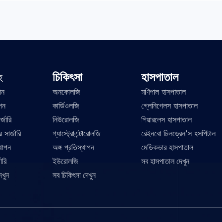
চিকিৎসা
হাসপাতাল
হ
পন
অনকোলজি
মণিপাল হাসপাতাল
পন
কার্ডিওলজি
গ্লেনিগেলস হাসপাতাল
র্জারি
নিউরোলজি
পিয়ারলেস হাসপাতাল
 সার্জারি
গ্যাস্ট্রোএন্টারোলজি
রেইনবো চিলড্রেন'স হসপিটাল
্থাপন
অঙ্গ প্রতিস্থাপন
মেডিকভার হাসপাতাল
ারি
ইউরোলজি
সব হাসপাতাল দেখুন
েখুন
সব চিকিৎসা দেখুন