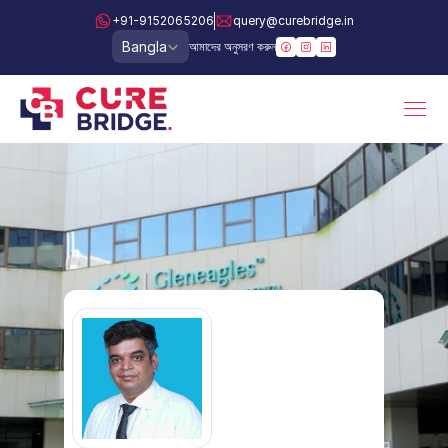
+91-9152065206
query@curebridge.in
Select Language
Bangla
আমাদের অনুসরণ করুন