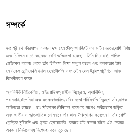
সম্পর্কে
ডাঃ শ্রীনাথ ক্ষীরসাগর একজন দক্ষ হেমাটোপ্যাথলজিস্ট যার জটিল রক্তের ব্যাধি নির্ণয় 
এবং চিকিৎসায় ১৪ বছরেরও বেশি অভিজ্ঞতা রয়েছে। তিনি ডি.ওয়াই. পাতিল 
মেডিকেল কলেজ থেকে তাঁর চিকিৎসা শিক্ষা সম্পন্ন করেন এবং কলকাতার টাটা 
মেডিকেল সেন্টারে ক্লিনিক্যাল হেমাটোলজি এবং স্টেম সেল ট্রান্সপ্লান্টেশনে আরও 
বিশেষীকরণ করেন।
অ্যাকিউট লিউকেমিয়া, মাইলোডিসপ্লাস্টিক সিন্ড্রোম, অ্যানিমিয়া, 
প্যানসাইটোপেনিয়া এবং রক্তক্ষরণজনিত ব্যাধির মতো পরিস্থিতি নিয়ন্ত্রণে তাঁর ব্যাপক 
অভিজ্ঞতা রয়েছে। ডাঃ ক্ষীরসাগর ক্লিনিক্যাল গবেষণার সাথেও সক্রিয়ভাবে জড়িত 
এবং জাতীয় ও আন্তর্জাতিক সেমিনারে তাঁর কাজ উপস্থাপন করেছেন। তাঁর রোগী-
কেন্দ্রিক দৃষ্টিভঙ্গি এবং উন্নত হেমাটোলজি কেয়ারে তাঁর দক্ষতা তাঁকে এই ক্ষেত্রের 
একজন নির্ভরযোগ্য বিশেষজ্ঞ করে তুলেছে।