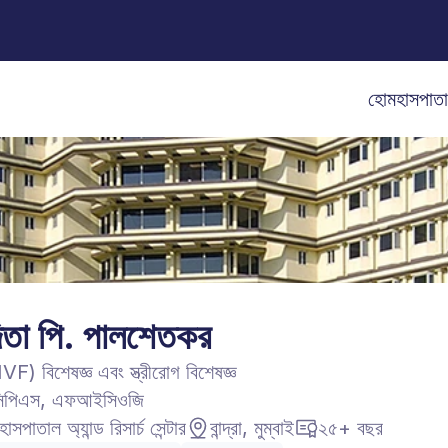
হোম
হাসপাত
্দিতা পি. পালশেতকর
) বিশেষজ্ঞ এবং স্ত্রীরোগ বিশেষজ্ঞ
িপিএস, এফআইসিওজি
াসপাতাল অ্যান্ড রিসার্চ সেন্টার
বান্দ্রা, মুম্বাই
২৫+ বছর