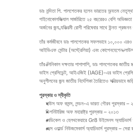
ডাঃ নন্দিতা পি. পালশেতকর হলেন ভারতের অন্যতম নেতৃস্থানী
গাইনোকোলজিক্যাল সার্জারিতে ২৫ বছরেরও বেশি অভিজ্ঞতা 
অর্জনের জন্য ব্যতিক্রমী রোগী পরিষেবার সাথে উন্নত প্রজনন প
তাঁর কর্মজীবনে ডাঃ পালশেতকর সফলভাবে ১০,০০০ এরও বেশি 
আইভিএফ সেন্টার (অস্ট্রেলিয়া) এবং কোপেনহেগেন ক্লাউস 
তাঁর ক্লিনিকাল দক্ষতার পাশাপাশি, ডাঃ পালশেতকর জাতীয় স্
ভাইস প্রেসিডেন্ট, আইএজিই (IAGE)-এর ভাইস প্রেসিডে
অনুশীলনের জন্য জাতীয় নির্দেশিকা তৈরিতেও সক্রিয়ভাবে জ
পুরস্কার ও স্বীকৃতি
হাউস অফ কমন্স, লন্ডন-এ ভারত গৌরব পুরস্কার –
ডিগনিটারিজ অফ মহারাষ্ট্র পুরস্কার – ২০১৩
মেডিকেল ও হেলথকেয়ারে Gr8 উইমেনস অ্যাচিভার্স প
হেক্স ওয়ার্ল্ড নিউজমেকার্স অ্যাচিভার্স পুরস্কার – সেরা স