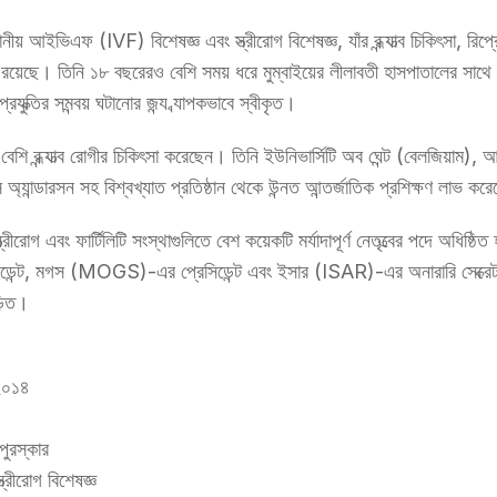
য় আইভিএফ (IVF) বিশেষজ্ঞ এবং স্ত্রীরোগ বিশেষজ্ঞ, যাঁর বন্ধ্যাত্ব চিকিৎসা, রিপ
রয়েছে। তিনি ১৮ বছরেরও বেশি সময় ধরে মুম্বাইয়ের লীলাবতী হাসপাতালের সাথে 
্রযুক্তির সমন্বয় ঘটানোর জন্য ব্যাপকভাবে স্বীকৃত।
বন্ধ্যাত্ব রোগীর চিকিৎসা করেছেন। তিনি ইউনিভার্সিটি অব ঘেন্ট (বেলজিয়াম), আ
অ্যান্ডারসন সহ বিশ্বখ্যাত প্রতিষ্ঠান থেকে উন্নত আন্তর্জাতিক প্রশিক্ষণ লাভ ক
ত্রীরোগ এবং ফার্টিলিটি সংস্থাগুলিতে বেশ কয়েকটি মর্যাদাপূর্ণ নেতৃত্বের পদে অধি
ন্ট, মগস (MOGS)-এর প্রেসিডেন্ট এবং ইসার (ISAR)-এর অনারারি সেক্রেটারি।
ড়িত।
 ২০১৪
ুরস্কার
্ত্রীরোগ বিশেষজ্ঞ