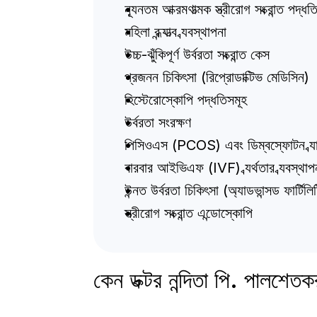
ন্যূনতম আক্রমণাত্মক স্ত্রীরোগ সংক্রান্ত 
মহিলা বন্ধ্যাত্ব ব্যবস্থাপনা
উচ্চ-ঝুঁকিপূর্ণ উর্বরতা সংক্রান্ত কেস
প্রজনন চিকিৎসা (রিপ্রোডাক্টিভ মেডিসিন)
হিস্টেরোস্কোপি পদ্ধতিসমূহ
উর্বরতা সংরক্ষণ
পিসিওএস (PCOS) এবং ডিম্বস্ফোটন ব্যাধি
বারবার আইভিএফ (IVF) ব্যর্থতার ব্যবস্থাপ
উন্নত উর্বরতা চিকিৎসা (অ্যাডভান্সড ফার্টিলিট
স্ত্রীরোগ সংক্রান্ত এন্ডোস্কোপি
কেন ডক্টর নন্দিতা পি. পালশেত