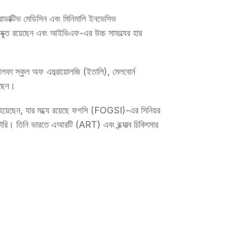
্রোডাক্টিভ মেডিসিন এবং মিনিমালি ইনভেসিভ 
যুক্ত রয়েছেন এবং আইভিএফ-এর উচ্চ সাফল্যের হার 
লফা স্কুল অফ এমব্রায়োলজি (ইতালি), মেলবোর্ন 
রেছেন।
ষ্ঠিত হয়েছেন, যার মধ্যে রয়েছে ফগসি (FOGSI)-এর সিনিয়র 
 তিনি ভারতে এআরটি (ART) এবং বন্ধ্যাত্ব চিকিৎসার 