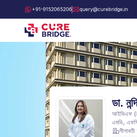
+91-9152065206
query@curebridge.in
ডা. নন
আইভিএফ (IVF
এমডি, এফস
লীলাবতী হ