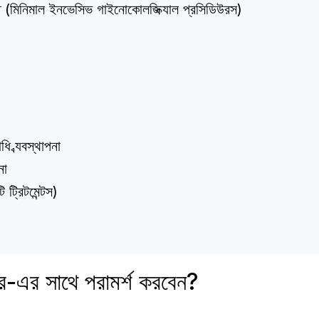
পদ্ধতি (মিনিমাল ইনভেসিভ গাইনোকোলজিক্যাল প্রসিডিউরস)
 ব্যবস্থাপনা
না
ি ট্রিটমেন্টস)
কর-এর সাথে পরামর্শ করবেন?