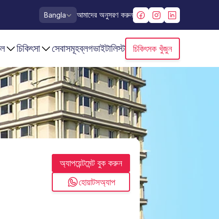
Select Language
আমাদের অনুসরণ করুন
Bangla
াল
চিকিৎসা
সেবাসমূহ
ব্লগ
ভাইটালিস্ট
চিকিৎসক খুঁজুন
অ্যাপয়েন্টমেন্ট বুক করুন
হোয়াটসঅ্যাপ