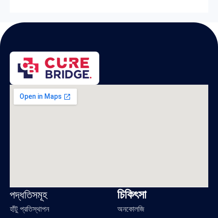
চিকিৎসা
পদ্ধতিসমূহ
হাঁটু প্রতিস্থাপন
অনকোলজি