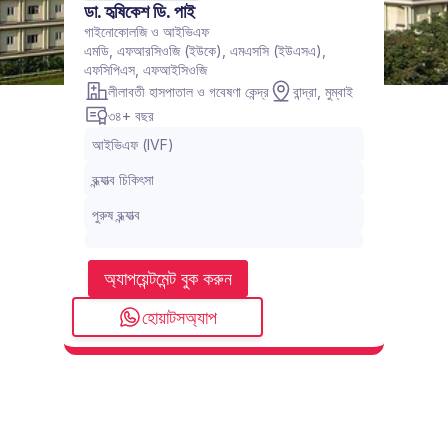
ডা. হৃষিকেশ ডি. পাই
গাইনোকোলজি ও আইভিএফ
এমডি, এফআরসিওজি (ইউকে), এমএসসি (ইউএসএ), 
এফসিপিএস, এফআইসিওজি
লীলাবতী হাসপাতাল ও গবেষণা কেন্দ্র
বান্দ্রা, মুম্বাই
৩৪+ বছর
আইভিএফ (IVF)
বন্ধ্যাত্ব চিকিৎসা
পুরুষ বন্ধ্যাত্ব
অ্যাপয়েন্টমেন্ট বুক করুন
হোয়াটসঅ্যাপ