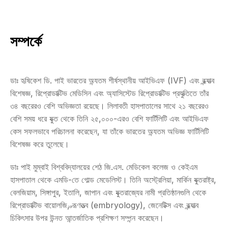
সম্পর্কে
ডাঃ হৃষিকেশ ডি. পাই ভারতের অন্যতম শীর্ষস্থানীয় আইভিএফ (IVF) এবং বন্ধ্যাত্ব 
বিশেষজ্ঞ, রিপ্রোডাক্টিভ মেডিসিন এবং অ্যাসিস্টেড রিপ্রোডাক্টিভ প্রযুক্তিতে তাঁর 
৩৪ বছরেরও বেশি অভিজ্ঞতা রয়েছে। লিলাবতী হাসপাতালের সাথে ২১ বছরেরও 
বেশি সময় ধরে যুক্ত থেকে তিনি ২৫,০০০-এরও বেশি ফার্টিলিটি এবং আইভিএফ 
কেস সফলভাবে পরিচালনা করেছেন, যা তাঁকে ভারতের অন্যতম অভিজ্ঞ ফার্টিলিটি 
বিশেষজ্ঞ করে তুলেছে।
ডাঃ পাই মুম্বাই বিশ্ববিদ্যালয়ের শেঠ জি.এস. মেডিকেল কলেজ ও কেইএম 
হাসপাতাল থেকে এমডি-তে গোল্ড মেডেলিস্ট। তিনি অস্ট্রেলিয়া, মার্কিন যুক্তরাষ্ট্র, 
বেলজিয়াম, সিঙ্গাপুর, ইতালি, জাপান এবং যুক্তরাজ্যের নামী প্রতিষ্ঠানগুলি থেকে 
রিপ্রোডাক্টিভ বায়োলজি, ভ্রূণতত্ত্ব (embryology), জেনেটিক্স এবং বন্ধ্যাত্ব 
চিকিৎসার উপর উন্নত আন্তর্জাতিক প্রশিক্ষণ সম্পন্ন করেছেন।