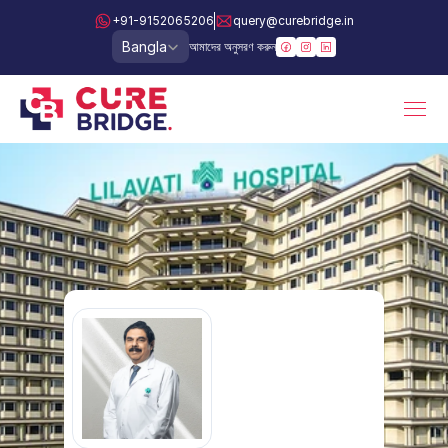
+91-9152065206
query@curebridge.in
Select Language
Bangla
আমাদের অনুসরণ করুন