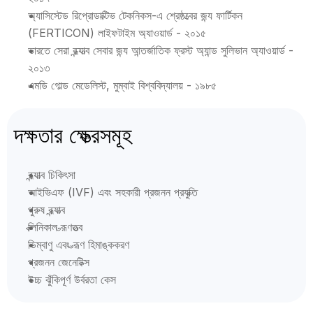
অ্যাসিস্টেড রিপ্রোডাক্টিভ টেকনিকস-এ শ্রেষ্ঠত্বের জন্য ফার্টিকন 
(FERTICON) লাইফটাইম অ্যাওয়ার্ড - ২০১৫
ভারতে সেরা বন্ধ্যাত্ব সেবার জন্য আন্তর্জাতিক ফ্রস্ট অ্যান্ড সুলিভান অ্যাওয়ার্ড - 
২০১৩
এমডি গোল্ড মেডেলিস্ট, মুম্বাই বিশ্ববিদ্যালয় - ১৯৮৫
দক্ষতার ক্ষেত্রসমূহ
বন্ধ্যাত্ব চিকিৎসা
আইভিএফ (IVF) এবং সহকারী প্রজনন প্রযুক্তি
পুরুষ বন্ধ্যাত্ব
ক্লিনিকাল ভ্রূণতত্ত্ব
ডিম্বাণু এবং ভ্রূণ হিমাঙ্ককরণ
প্রজনন জেনেটিক্স
উচ্চ ঝুঁকিপূর্ণ উর্বরতা কেস