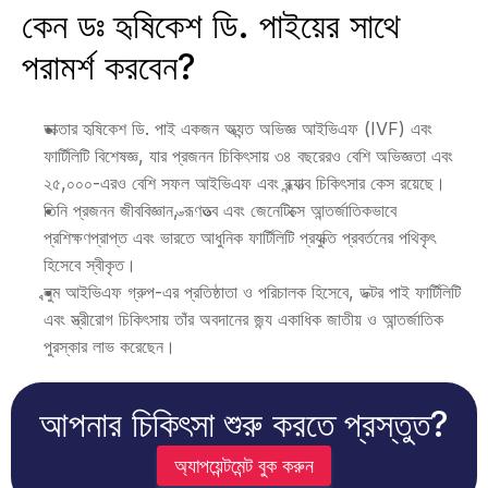
কেন ডঃ হৃষিকেশ ডি. পাইয়ের সাথে 
পরামর্শ করবেন? 
ডাক্তার হৃষিকেশ ডি. পাই একজন অত্যন্ত অভিজ্ঞ আইভিএফ (IVF) এবং 
ফার্টিলিটি বিশেষজ্ঞ, যার প্রজনন চিকিৎসায় ৩৪ বছরেরও বেশি অভিজ্ঞতা এবং 
২৫,০০০-এরও বেশি সফল আইভিএফ এবং বন্ধ্যাত্ব চিকিৎসার কেস রয়েছে। 
তিনি প্রজনন জীববিজ্ঞান, ভ্রূণতত্ত্ব এবং জেনেটিক্সে আন্তর্জাতিকভাবে 
প্রশিক্ষণপ্রাপ্ত এবং ভারতে আধুনিক ফার্টিলিটি প্রযুক্তি প্রবর্তনের পথিকৃৎ 
হিসেবে স্বীকৃত। 
ব্লুম আইভিএফ গ্রুপ-এর প্রতিষ্ঠাতা ও পরিচালক হিসেবে, ডক্টর পাই ফার্টিলিটি 
এবং স্ত্রীরোগ চিকিৎসায় তাঁর অবদানের জন্য একাধিক জাতীয় ও আন্তর্জাতিক 
পুরস্কার লাভ করেছেন।
আপনার চিকিৎসা শুরু করতে প্রস্তুত?
অ্যাপয়েন্টমেন্ট বুক করুন