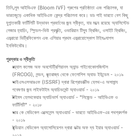
তিনি ব্লুম আইভিএফ (Bloom IVF) গ্রুপের প্রতিষ্ঠাতা এবং পরিচালক, যা 
ভারতজুড়ে একাধিক আইভিএফ কেন্দ্র পরিচালনা করে। ডাঃ পাই ভারতে বেশ কিছু 
যুগান্তকারী ফার্টিলিটি উদ্ভাবন প্রবর্তনের জন্য স্বীকৃত, যার মধ্যে রয়েছে অ্যাসিস্টেড 
লেজার হ্যাচিং, স্পিন্ডল-ভিউ প্রযুক্তি, ওভারিয়ান টিস্যু ফ্রিজিং, ওসাইট ফ্রিজিং, 
এমব্রায়ো ভিট্রিফিকেশন এবং এশিয়ার প্রথম এমব্রায়োস্কোপ টাইম-ল্যাপস 
ইনকিউবেটর।
পুরস্কার ও স্বীকৃতি
রয়্যাল কলেজ অফ অবস্টেট্রিশিয়ানস অ্যান্ড গাইনোকোলজিস্টস 
(FRCOG), লন্ডন, যুক্তরাজ্য থেকে ফেলোশিপ অ্যাড ইউন্ডেম - ২০১৯
আইএসএসআরএফ (ISSRF) দ্বারা রিপ্রোডাক্টিভ হেলথ-এ অসামান্য 
গবেষণার জন্য লাইফটাইম অ্যাচিভমেন্ট অ্যাওয়ার্ড - ২০১৯
টাইমস হেলথকেয়ার অ্যাচিভার্স অ্যাওয়ার্ড - "লিজেন্ড - আইভিএফ ও 
ফার্টিলিটি" - ২০১৮
আর কে মেডিকেল এক্সেলেন্স অ্যাওয়ার্ড - ভারতে আইভিএফ-এর পথপ্রদর্শক 
- ২০১৯
ইন্ডিয়ান মেডিকেল অ্যাসোসিয়েশন দ্বারা ডক্টর অফ দ্য ইয়ার অ্যাওয়ার্ড - 
২০১৭