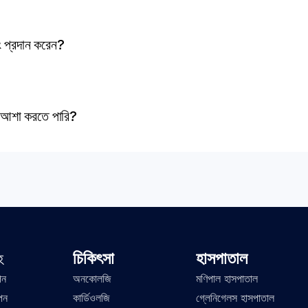
িং প্রদান করেন?
ী আশা করতে পারি?
চিকিৎসা
হাসপাতাল
হ
পন
অনকোলজি
মণিপাল হাসপাতাল
পন
কার্ডিওলজি
গ্লেনিগেলস হাসপাতাল