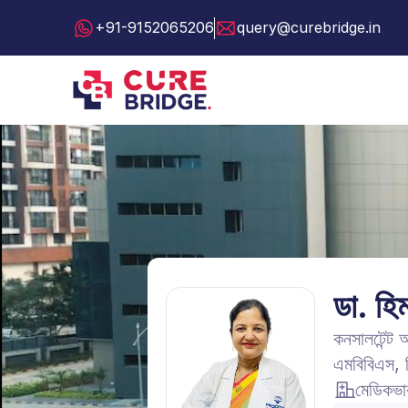
+91-9152065206
query@curebridge.in
ডা. হিম
কনসালটেন্ট অ
এমবিবিএস, 
মেডিকভা