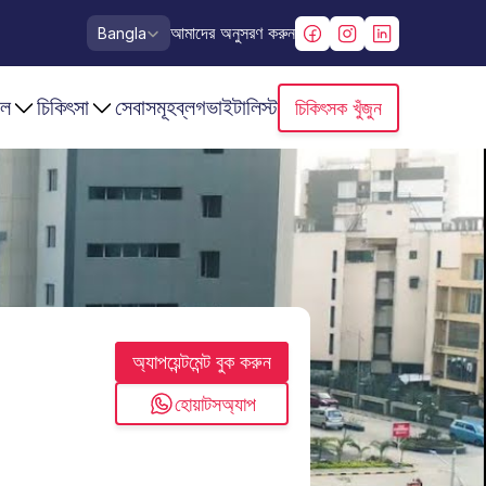
Select Language
আমাদের অনুসরণ করুন
Bangla
াল
চিকিৎসা
সেবাসমূহ
ব্লগ
ভাইটালিস্ট
চিকিৎসক খুঁজুন
অ্যাপয়েন্টমেন্ট বুক করুন
হোয়াটসঅ্যাপ