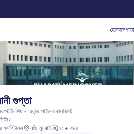
হোম
হাসপাত
ানী গুপ্তা
বস্টেট্রিশিয়ান অ্যান্ড গাইনোকোলজিস্ট
ডিজিও
র হসপিটালস
নভি মুম্বাই
২৫+ বছর