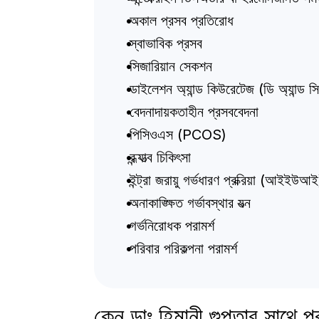
 অকাল প্রসব প্রতিরোধ
 স্বাভাবিক প্রসব
 সিজারিয়ান সেকশন
 ডাইলেশন অ্যান্ড কিউরেটেজ (ডি অ্যান্ড স
 বেদনাদায়কতাহীন প্রসববেদনা
 পিসিওএস (PCOS)
 বন্ধ্যাত্ব চিকিৎসা
 ইন্ট্রা জরায়ু গর্ভধারণ প্রক্রিয়া (আইইউআই
 অনাকাঙ্ক্ষিত গর্ভাবস্থার যত্ন
 গর্ভনিরোধক পরামর্শ
 পরিবার পরিকল্পনা পরামর্শ
কেন ডাঃ হিমানী গুপ্তার সাথে প