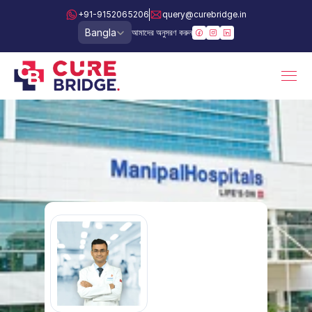
+91-9152065206
query@curebridge.in
Select Language
Bangla
আমাদের অনুসরণ করুন