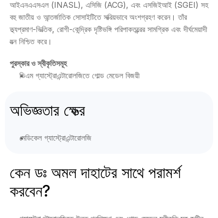
আইএনএএসএল (INASL), এসিজি (ACG), এবং এসজিইআই (SGEI) সহ 
বহু জাতীয় ও আন্তর্জাতিক সোসাইটিতে সক্রিয়ভাবে অংশগ্রহণ করেন। তাঁর 
তথ্যপ্রমাণ-ভিত্তিক, রোগী-কেন্দ্রিক দৃষ্টিভঙ্গি পরিপাকতন্ত্রের সামগ্রিক এবং দীর্ঘমেয়াদী 
যত্ন নিশ্চিত করে।
পুরস্কার ও স্বীকৃতিসমূহ
ডিএম গ্যাস্ট্রোএন্টারোলজিতে গোল্ড মেডেল বিজয়ী
অভিজ্ঞতার ক্ষেত্র
মেডিকেল গ্যাস্ট্রোএন্টারোলজি
কেন ডঃ অমল দাহাটের সাথে পরামর্শ 
করবেন?