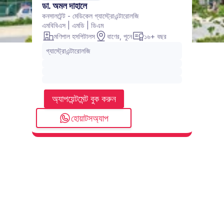
ডা. অমল দাহালে
কনসালটেন্ট - মেডিকেল গ্যাস্ট্রোএন্টারোলজি
এমবিবিএস | এমডি | ডিএম
মণিপাল হসপিটালস
বাণের, পুনে
১৬+ বছর
গ্যাস্ট্রোএন্টারোলজি
অ্যাপয়েন্টমেন্ট বুক করুন
হোয়াটসঅ্যাপ