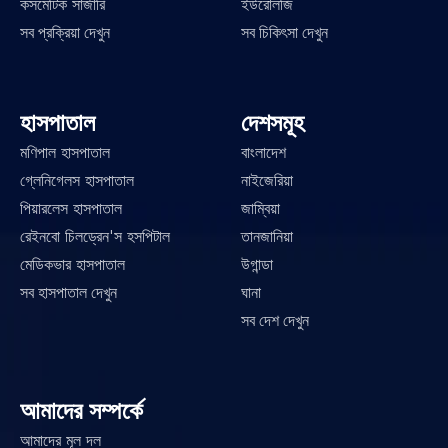
কসমেটিক সার্জারি
ইউরোলজি
সব প্রক্রিয়া দেখুন
সব চিকিৎসা দেখুন
হাসপাতাল
দেশসমূহ
মণিপাল হাসপাতাল
বাংলাদেশ
গ্লেনিগেলস হাসপাতাল
নাইজেরিয়া
পিয়ারলেস হাসপাতাল
জাম্বিয়া
রেইনবো চিলড্রেন'স হসপিটাল
তানজানিয়া
মেডিকভার হাসপাতাল
উগান্ডা
সব হাসপাতাল দেখুন
ঘানা
সব দেশ দেখুন
আমাদের সম্পর্কে
আমাদের মূল দল