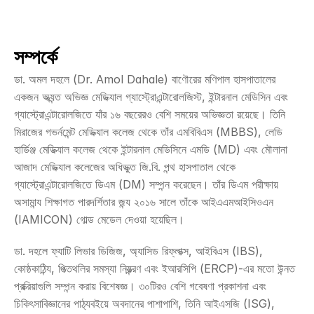
সম্পর্কে
ডা. অমল দহলে (Dr. Amol Dahale) বাণৌরের মণিপাল হাসপাতালের 
একজন অত্যন্ত অভিজ্ঞ মেডিক্যাল গ্যাস্ট্রোএন্টারোলজিস্ট, ইন্টারনাল মেডিসিন এবং 
গ্যাস্ট্রোএন্টারোলজিতে যাঁর ১৬ বছরেরও বেশি সময়ের অভিজ্ঞতা রয়েছে। তিনি 
মিরাজের গভর্নমেন্ট মেডিক্যাল কলেজ থেকে তাঁর এমবিবিএস (MBBS), লেডি 
হার্ডিঞ্জ মেডিক্যাল কলেজ থেকে ইন্টারনাল মেডিসিনে এমডি (MD) এবং মৌলানা 
আজাদ মেডিক্যাল কলেজের অধিভুক্ত জি.বি. পন্থ হাসপাতাল থেকে 
গ্যাস্ট্রোএন্টারোলজিতে ডিএম (DM) সম্পন্ন করেছেন। তাঁর ডিএম পরীক্ষায় 
অসামান্য শিক্ষাগত পারদর্শিতার জন্য ২০১৬ সালে তাঁকে আইএএমআইসিওএন 
(IAMICON) গোল্ড মেডেল দেওয়া হয়েছিল।
ডা. দহলে ফ্যাটি লিভার ডিজিজ, অ্যাসিড রিফ্লাক্স, আইবিএস (IBS), 
কোষ্ঠকাঠিন্য, পিত্তথলির সমস্যা নিয়ন্ত্রণ এবং ইআরসিপি (ERCP)-এর মতো উন্নত 
প্রক্রিয়াগুলি সম্পন্ন করায় বিশেষজ্ঞ। ৩০টিরও বেশি গবেষণা প্রকাশনা এবং 
চিকিৎসাবিজ্ঞানের পাঠ্যবইয়ে অবদানের পাশাপাশি, তিনি আইএসজি (ISG), 