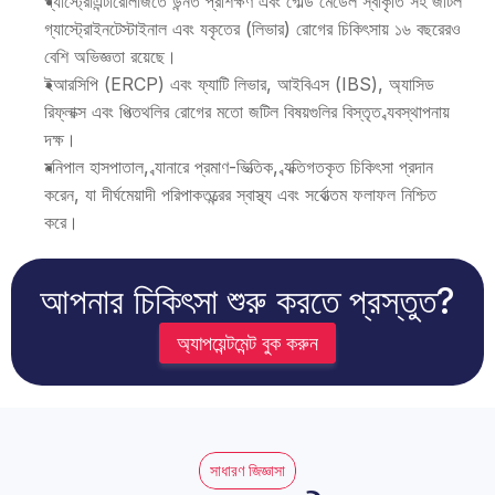
গ্যাস্ট্রোএন্টারোলজিতে উন্নত প্রশিক্ষণ এবং গোল্ড মেডেল স্বীকৃতি সহ জটিল 
গ্যাস্ট্রোইনটেস্টাইনাল এবং যকৃতের (লিভার) রোগের চিকিৎসায় ১৬ বছরেরও 
বেশি অভিজ্ঞতা রয়েছে।
ইআরসিপি (ERCP) এবং ফ্যাটি লিভার, আইবিএস (IBS), অ্যাসিড 
রিফ্লাক্স এবং পিত্তথলির রোগের মতো জটিল বিষয়গুলির বিস্তৃত ব্যবস্থাপনায় 
দক্ষ।
মনিপাল হাসপাতাল, ব্যানারে প্রমাণ-ভিত্তিক, ব্যক্তিগতকৃত চিকিৎসা প্রদান 
করেন, যা দীর্ঘমেয়াদী পরিপাকতন্ত্রের স্বাস্থ্য এবং সর্বোত্তম ফলাফল নিশ্চিত 
করে।
আপনার চিকিৎসা শুরু করতে প্রস্তুত?
অ্যাপয়েন্টমেন্ট বুক করুন
সাধারণ জিজ্ঞাসা