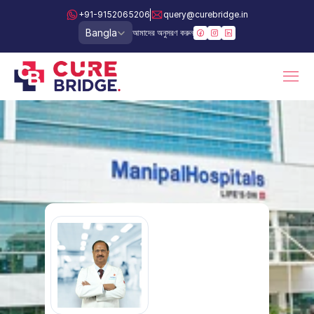
+91-9152065206
query@curebridge.in
Select Language
Bangla
আমাদের অনুসরণ করুন