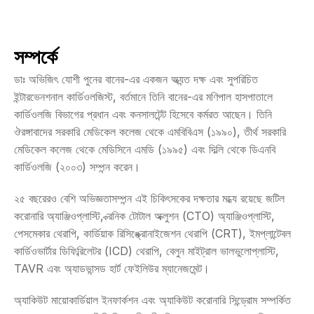
সম্পর্কে
ডাঃ অভিজিৎ যোশী পুনের বানের-এর একজন অত্যন্ত দক্ষ এবং সুপরিচিত 
ইন্টারভেনশনাল কার্ডিওলজিস্ট, বর্তমানে তিনি বানের-এর মণিপাল হাসপাতালে 
কার্ডিওলজি বিভাগের প্রধান এবং কনসালটেন্ট হিসেবে কর্মরত আছেন। তিনি 
ঔরঙ্গাবাদের সরকারি মেডিকেল কলেজ থেকে এমবিবিএস (১৯৯০), তীর্থ সরকারি 
মেডিকেল কলেজ থেকে মেডিসিনে এমডি (১৯৯৫) এবং দিল্লি থেকে ডিএনবি 
কার্ডিওলজি (২০০৩) সম্পন্ন করেন।
২৫ বছরেরও বেশি অভিজ্ঞতাসম্পন্ন এই চিকিৎসকের দক্ষতার মধ্যে রয়েছে জটিল 
করোনারি অ্যাঞ্জিওপ্লাস্টি, ক্রনিক টোটাল অক্লুশন (CTO) অ্যাঞ্জিওপ্লাস্টি, 
পেসমেকার থেরাপি, কার্ডিয়াক রিসিঙ্ক্রোনাইজেশন থেরাপি (CRT), ইমপ্লান্টেবল 
কার্ডিওভার্টার ডিফিব্রিলেটর (ICD) থেরাপি, বেলুন মাইট্রাল ভালভুলোপ্লাস্টি, 
TAVR এবং অ্যাডভান্সড হার্ট ফেইলিউর ম্যানেজমেন্ট।
অ্যাকিউট মায়োকার্ডিয়াল ইনফার্কশন এবং অ্যাকিউট করোনারি সিন্ড্রোম সম্পর্কিত 