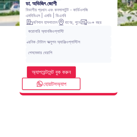
ডা. অভিজিৎ জোশী
বিভাগীয় প্রধান এবং কনসালটেন্ট - কার্ডিওলজি
এমবিবিএস | এমডি | ডিএনবি
মণিপাল হাসপাতাল
বাণের, পুনে
৩০+ বছর
করোনারি অ্যানজিওপ্লাস্টি
ক্রনিক টোটাল অক্লুশন অ্যাঞ্জিওপ্লাস্টিস
পেসমেকার থেরাপি
অ্যাপয়েন্টমেন্ট বুক করুন
হোয়াটসঅ্যাপ