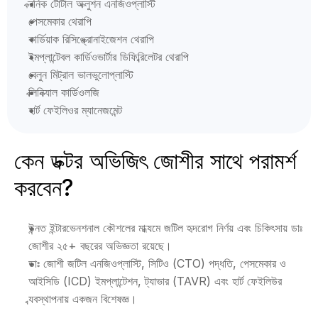
ক্রনিক টোটাল অক্লুশন এনজিওপ্লাস্টি
পেসমেকার থেরাপি
কার্ডিয়াক রিসিঙ্ক্রোনাইজেশন থেরাপি
ইমপ্লান্টেবল কার্ডিওভার্টার ডিফিব্রিলেটর থেরাপি
বেলুন মিট্রাল ভালভুলোপ্লাস্টি
ক্লিনিক্যাল কার্ডিওলজি
হার্ট ফেইলিওর ম্যানেজমেন্ট
কেন ডক্টর অভিজিৎ জোশীর সাথে পরামর্শ 
করবেন?
উন্নত ইন্টারভেনশনাল কৌশলের মাধ্যমে জটিল হৃদরোগ নির্ণয় এবং চিকিৎসায় ডাঃ 
জোশীর ২৫+ বছরের অভিজ্ঞতা রয়েছে।
ডাঃ জোশী জটিল এনজিওপ্লাস্টি, সিটিও (CTO) পদ্ধতি, পেসমেকার ও 
আইসিডি (ICD) ইমপ্লান্টেশন, ট্যাভার (TAVR) এবং হার্ট ফেইলিউর 
ব্যবস্থাপনায় একজন বিশেষজ্ঞ।