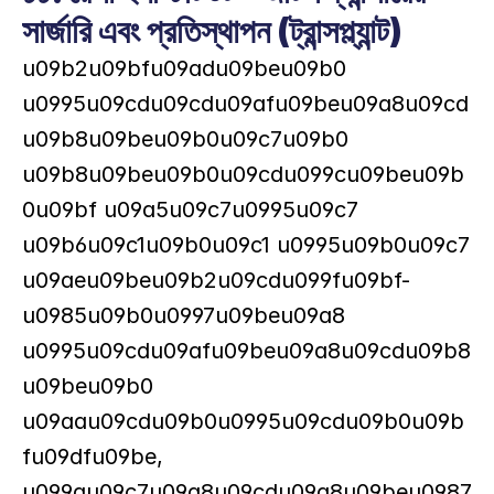
সার্জারি এবং প্রতিস্থাপন (ট্রান্সপ্ল্যান্ট)
u09b2u09bfu09adu09beu09b0 
u0995u09cdu09cdu09afu09beu09a8u09cd
u09b8u09beu09b0u09c7u09b0 
u09b8u09beu09b0u09cdu099cu09beu09b
0u09bf u09a5u09c7u0995u09c7 
u09b6u09c1u09b0u09c1 u0995u09b0u09c7 
u09aeu09beu09b2u09cdu099fu09bf-
u0985u09b0u0997u09beu09a8 
u0995u09cdu09afu09beu09a8u09cdu09b8
u09beu09b0 
u09aau09cdu09b0u0995u09cdu09b0u09b
fu09dfu09be, 
u099au09c7u09a8u09cdu09a8u09beu0987