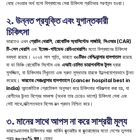
বেছে নেওয়ার অর্থ হলো বিশ্বমানের সেরা চিকিৎসা প্রতিভার শরণাপন্ন হওয়া। 
২. উন্নত প্রযুক্তি এবং যুগান্তকারী 
চিকিৎসা
ভারতেও এখন 
প্রোটন থেরাপি
, 
রোবোটিক অ্যাসিস্টেড সার্জারি
, 
সিএআর (CAR) 
টি-সেল থেরাপি
 এবং 
ইমেজ-গাইডেড রেডিওথেরাপি
র মতো বিশ্বমানের চিকিৎসা 
ব্যবস্থা রয়েছে। ২০২৪ সাল পর্যন্ত, ভারতে 
৩০টিরও বেশি ক্যান্সার হাসপাতাল
 রয়েছে 
যা ডা ভিঞ্চি রোবোটিক সিস্টেম এবং 
এআই-চালিত ডায়াগনস্টিক টুলস
 দ্বারা 
সুসজ্জিত, যা চিকিৎসার নিঁখুততা এবং দ্রুত সুস্থতার হারকে উল্লেখযোগ্যভাবে উন্নত 
করেছে। 
ভারতের সেরা ক্যান্সার হাসপাতালে (cancer hospital best in 
India)
 আন্তর্জাতিক প্রোটোকল অনুসরণ করে চিকিৎসার পরিকল্পনা করা হয়, যা 
রোগীদের উন্নত বিশ্বের সমকক্ষ (অথবা তার চেয়েও ভালো) চিকিৎসা সেবা এবং 
সেই সাথে ব্যক্তিগতভাবে বিশেষ যত্ন প্রদান নিশ্চিত করে। 
৩. মানের সাথে আপস না করে সাশ্রয়ী মূল্য
ভারতে ক্যানসার চিকিৎসার খরচ মার্কিন যুক্তরাষ্ট্র বা যুক্তরাজ্যের মতো দেশের তুলনায় 
প্রায় 
৬০-৮০% কম
। যেমন: 