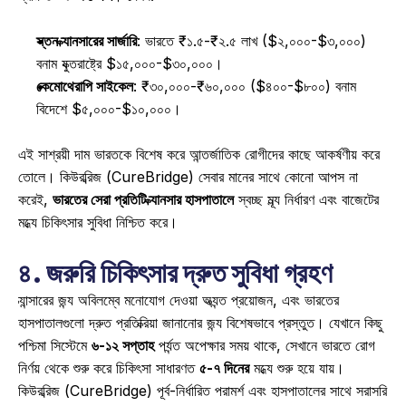
স্তন ক্যানসারের সার্জারি
: ভারতে ₹১.৫-₹২.৫ লাখ ($২,০০০-$৩,০০০) 
বনাম যুক্তরাষ্ট্রে $১৫,০০০-$৩০,০০০। 
কেমোথেরাপি সাইকেল
: ₹৩০,০০০-₹৬০,০০০ ($৪০০-$৮০০) বনাম 
বিদেশে $৫,০০০-$১০,০০০। 
এই সাশ্রয়ী দাম ভারতকে বিশেষ করে আন্তর্জাতিক রোগীদের কাছে আকর্ষণীয় করে 
তোলে। কিউরব্রিজ (CureBridge) সেবার মানের সাথে কোনো আপস না 
করেই, 
ভারতের সেরা প্রতিটি ক্যানসার হাসপাতালে
 স্বচ্ছ মূল্য নির্ধারণ এবং বাজেটের 
মধ্যে চিকিৎসার সুবিধা নিশ্চিত করে। 
৪. জরুরি চিকিৎসার দ্রুত সুবিধা গ্রহণ
ক্যান্সারের জন্য অবিলম্বে মনোযোগ দেওয়া অত্যন্ত প্রয়োজন, এবং ভারতের 
হাসপাতালগুলো দ্রুত প্রতিক্রিয়া জানানোর জন্য বিশেষভাবে প্রস্তুত। যেখানে কিছু 
পশ্চিমা সিস্টেমে 
৬-১২ সপ্তাহ
 পর্যন্ত অপেক্ষার সময় থাকে, সেখানে ভারতে রোগ 
নির্ণয় থেকে শুরু করে চিকিৎসা সাধারণত 
৫-৭ দিনের
 মধ্যে শুরু হয়ে যায়। 
কিউরব্রিজ (CureBridge) পূর্ব-নির্ধারিত পরামর্শ এবং হাসপাতালের সাথে সরাসরি 