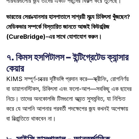
পরিবারগুলোর জন্য তাদের একটি পছন্দের বিকল্প করে তুলেছে। 
ভারতের সেরা ক্যানসার হাসপাতালে সাশ্রয়ী মূল্যে চিকিৎসা খুঁজছেন? 
মেডিকভার সম্পর্কে বিস্তারিত জানতে আজই কিউরব্রিজ 
(CureBridge)-এর সাথে যোগাযোগ করুন।
৭. কিমস হসপিটালস – ইন্টিগ্রেটেড ক্যান্সার 
কেয়ার
KIMS সম্পূর্ণ-চক্রের দৃষ্টিভঙ্গি প্রদান করে—স্ক্রীনিং, রোগনির্ণয় 
বা ডায়াগনস্টিকস, চিকিৎসা এবং ফলো-আপ—সবকিছু এক ছাদের 
নিচে। তাদের অনকোলজি টিমগুলো অত্যন্ত সুসমন্বিত, যা নিশ্চিত 
করে যে আপনি আপনার পরবর্তী পদক্ষেপের জন্য কখনই অপেক্ষায় 
বা বিভ্রান্তিতে থাকবেন না। 