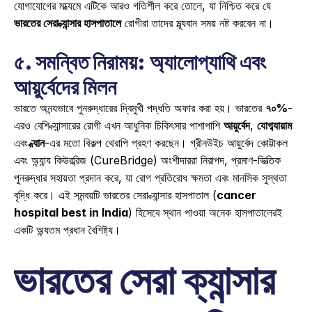
যোগাযোগের মাধ্যমে এটিকে আরও গতিশীল করে তোলে, যা নিশ্চিত করে যে 
ভারতের সেরা ক্যান্সার হাসপাতালে
 রোগীরা তাদের মূল্যবান সময় নষ্ট করবেন না। 
৫. সমন্বিত নিরাময়: অ্যালোপ্যাথি এবং 
আয়ুর্বেদের মিলন
ভারতে অনন্যভাবে পুনরুদ্ধারের দ্বিমুখী পদ্ধতি অফার করা হয়। ভারতের 
৭০%
-
এরও বেশি ক্যান্সারের রোগী এখন আধুনিক চিকিৎসার পাশাপাশি 
আয়ুর্বেদ
, 
যোগব্যায়াম
এবং 
ধ্যান
-এর মতো বিকল্প থেরাপি গ্রহণ করছেন। গ্রীনউইচ আয়ুর্বেদ কোট্টাকল 
এবং অন্যান্য কিউরব্রিজ (CureBridge) অংশীদাররা নিরাপদ, প্রমাণ-ভিত্তিক 
পুনরুদ্ধার সহায়তা প্রদান করে, যা রোগ প্রতিরোধ ক্ষমতা এবং মানসিক সুস্থতা 
বৃদ্ধি করে। এই সমন্বয়টি ভারতের সেরা ক্যান্সার হাসপাতাল (
cancer 
hospital best in India
) হিসেবে স্থান পাওয়া অনেক হাসপাতালেরই 
একটি অন্যতম প্রধান বৈশিষ্ট্য। 
ভারতের সেরা ক্যান্সার 