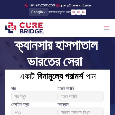
+91-9152065206
query@curebridge.in
Select Language
Bangla
আমাদের অনুসরণ করুন
ক্যানসার হাসপাতাল 
ভারতের সেরা 
একটি 
বিনামূল্যে পরামর্শ
 পান
নাম
ইমেল আইডি
মোবাইল নম্বর
অবস্থান