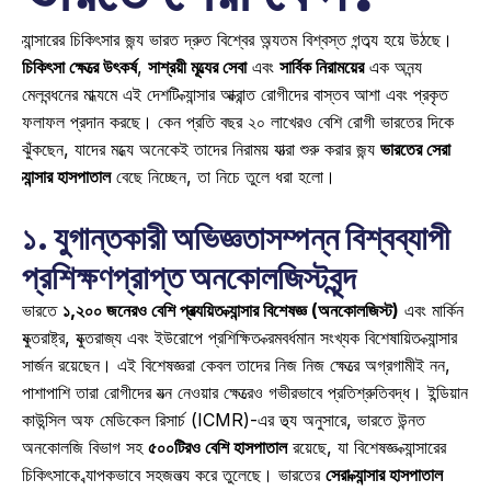
ক্যান্সারের চিকিৎসার জন্য ভারত দ্রুত বিশ্বের অন্যতম বিশ্বস্ত গন্তব্য হয়ে উঠছে। 
চিকিৎসা ক্ষেত্রে উৎকর্ষ
, 
সাশ্রয়ী মূল্যের সেবা
 এবং 
সার্বিক নিরাময়ের
 এক অনন্য 
মেলবন্ধনের মাধ্যমে এই দেশটি ক্যান্সার আক্রান্ত রোগীদের বাস্তব আশা এবং প্রকৃত 
ফলাফল প্রদান করছে। কেন প্রতি বছর ২০ লাখেরও বেশি রোগী ভারতের দিকে 
ঝুঁকছেন, যাদের মধ্যে অনেকেই তাদের নিরাময় যাত্রা শুরু করার জন্য 
ভারতের সেরা 
ক্যান্সার হাসপাতাল
 বেছে নিচ্ছেন, তা নিচে তুলে ধরা হলো। 
১. যুগান্তকারী অভিজ্ঞতাসম্পন্ন বিশ্বব্যাপী 
প্রশিক্ষণপ্রাপ্ত অনকোলজিস্টবৃন্দ
ভারতে 
১,২০০ জনেরও বেশি প্রত্যয়িত ক্যান্সার বিশেষজ্ঞ (অনকোলজিস্ট)
 এবং মার্কিন 
যুক্তরাষ্ট্র, যুক্তরাজ্য এবং ইউরোপে প্রশিক্ষিত ক্রমবর্ধমান সংখ্যক বিশেষায়িত ক্যান্সার 
সার্জন রয়েছেন। এই বিশেষজ্ঞরা কেবল তাদের নিজ নিজ ক্ষেত্রে অগ্রগামীই নন, 
পাশাপাশি তারা রোগীদের যত্ন নেওয়ার ক্ষেত্রেও গভীরভাবে প্রতিশ্রুতিবদ্ধ। ইন্ডিয়ান 
কাউন্সিল অফ মেডিকেল রিসার্চ (ICMR)-এর তথ্য অনুসারে, ভারতে উন্নত 
অনকোলজি বিভাগ সহ 
৫০০টিরও বেশি হাসপাতাল
 রয়েছে, যা বিশেষজ্ঞ ক্যান্সারের 
চিকিৎসাকে ব্যাপকভাবে সহজলভ্য করে তুলেছে। ভারতের 
সেরা ক্যান্সার হাসপাতাল