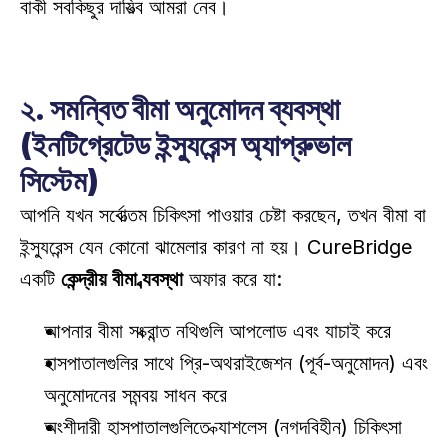
বাকী সবকিছুর দায়িত্ব আমরা নেব। 
২. সমন্বিত বীমা অনুমোদন ব্যবস্থা 
(ইনটিগ্রেটেড ইন্স্যুরেন্স অ্যাপ্রুভাল 
সিস্টেম)
আপনি যখন সর্বোত্তম চিকিৎসা পাওয়ার চেষ্টা করছেন, তখন বীমা বা 
ইন্স্যুরেন্স যেন কোনো ঝামেলার কারণ না হয়। CureBridge 
একটি 
কেন্দ্রীয় বীমা ব্যবস্থা
 অফার করে যা:
আপনার বীমা সংক্রান্ত নথিগুলি আপলোড এবং যাচাই করে 
হাসপাতালগুলির সাথে প্রি-অথরাইজেশন (পূর্ব-অনুমোদন) এবং 
অনুমোদনের সমন্বয় সাধন করে 
অংশীদারী হাসপাতালগুলিতে ক্যাশলেস (নগদবিহীন) চিকিৎসা 