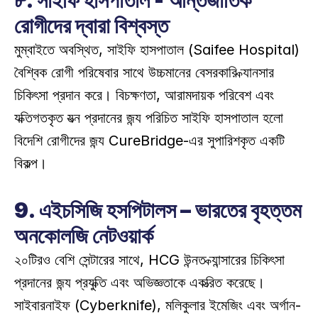
৮. সাইফি হাসপাতাল - আন্তর্জাতিক 
রোগীদের দ্বারা বিশ্বস্ত
মুম্বাইতে অবস্থিত, সাইফি হাসপাতাল (Saifee Hospital) 
বৈশ্বিক রোগী পরিষেবার সাথে উচ্চমানের বেসরকারি ক্যানসার 
চিকিৎসা প্রদান করে। বিচক্ষণতা, আরামদায়ক পরিবেশ এবং 
ব্যক্তিগতকৃত যত্ন প্রদানের জন্য পরিচিত সাইফি হাসপাতাল হলো 
বিদেশি রোগীদের জন্য CureBridge-এর সুপারিশকৃত একটি 
বিকল্প। 
9. এইচসিজি হসপিটালস – ভারতের বৃহত্তম 
অনকোলজি নেটওয়ার্ক
২০টিরও বেশি সেন্টারের সাথে, HCG উন্নত ক্যান্সারের চিকিৎসা 
প্রদানের জন্য প্রযুক্তি এবং অভিজ্ঞতাকে একত্রিত করেছে। 
সাইবারনাইফ (Cyberknife), মলিকুলার ইমেজিং এবং অর্গান-