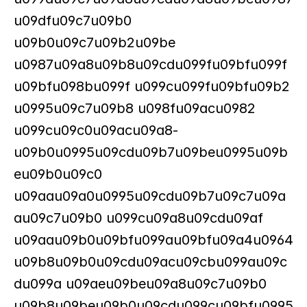
u09dfu09c7u09b0 
u09b0u09c7u09b2u09be 
u0987u09a8u09b8u09cdu099fu09bfu099f
u09bfu098bu099f u099cu099fu09bfu09b2 
u0995u09c7u09b8 u098fu09acu0982 
u099cu09c0u09acu09a8-
u09b0u0995u09cdu09b7u09beu0995u09b
eu09b0u09c0 
u09aau09a0u0995u09cdu09b7u09c7u09a
au09c7u09b0 u099cu09a8u09cdu09af 
u09aau09b0u09bfu099au09bfu09a4u0964 
u09b8u09b0u09cdu09acu09cbu099au09c
du099a u09aeu09beu09a8u09c7u09b0 
u09b8u09beu09b0u09cdu099cu09bfu0995