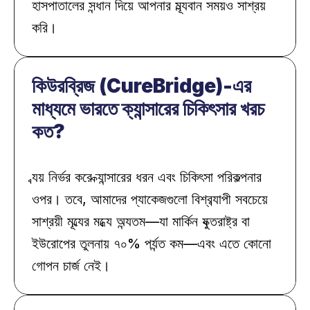
হাসপাতালের সন্ধান দিয়ে আপনার মূল্যবান সময়ও সাশ্রয় 
করি।
কিউরব্রিজ (CureBridge)-এর 
মাধ্যমে ভারতে ক্যান্সারের চিকিৎসার খরচ 
কত?
ব্যয় নির্ভর করে ক্যান্সারের ধরন এবং চিকিৎসা পরিকল্পনার 
ওপর। তবে, আমাদের প্যাকেজগুলো বিশ্বব্যাপী সবচেয়ে 
সাশ্রয়ী মূল্যের মধ্যে অন্যতম—যা মার্কিন যুক্তরাষ্ট্র বা 
ইউরোপের তুলনায় ৭০% পর্যন্ত কম—এবং এতে কোনো 
গোপন চার্জ নেই।