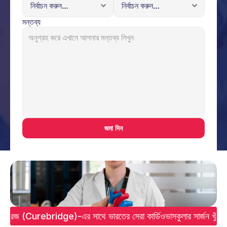
মন্তব্য
জমা দিন
রব্রিজ (Curebridge)-এর সাথে ভারতের সেরা কার্ডিওভাসকুলার সার্জন খুঁজ