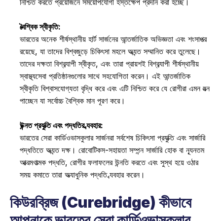
নিশ্চিত করতে প্রয়োজনে সময়োপযোগী হস্তক্ষেপ প্রদান করা হচ্ছে। 
বৈশ্বিক স্বীকৃতি:
ভারতের অনেক শীর্ষস্থানীয় হার্ট সার্জনের আন্তর্জাতিক অভিজ্ঞতা এবং শংসাপত্র 
রয়েছে, যা তাদের বিশ্বজুড়ে চিকিৎসা মহলে অত্যন্ত সম্মানিত করে তুলেছে। 
তাদের দক্ষতা বিশ্বব্যাপী স্বীকৃত, এবং তারা প্রায়শই বিশ্বব্যাপী শীর্ষস্থানীয় 
স্বাস্থ্যসেবা প্রতিষ্ঠানগুলোর সাথে সহযোগিতা করেন। এই আন্তর্জাতিক 
স্বীকৃতি বিশ্বাসযোগ্যতা বৃদ্ধি করে এবং এটি নিশ্চিত করে যে রোগীরা এমন যত্ন 
পাচ্ছেন যা সর্বোচ্চ বৈশ্বিক মান পূরণ করে। 
উন্নত প্রযুক্তি এবং পদ্ধতির ব্যবহার:
ভারতের সেরা কার্ডিওভাসকুলার সার্জনরা সর্বশেষ চিকিৎসা প্রযুক্তি এবং সার্জারি 
পদ্ধতিতে অত্যন্ত দক্ষ। রোবোটিকস-সহায়তা সম্পন্ন সার্জারি হোক বা ন্যূনতম 
আক্রমণাত্মক পদ্ধতি, রোগীর ফলাফলের উন্নতি করতে এবং সুস্থ হয়ে ওঠার 
সময় কমাতে তারা অত্যাধুনিক পদ্ধতি ব্যবহার করেন। 
কিউরব্রিজ (Curebridge) কীভাবে 
আপনাকে ভারতের সেরা কার্ডিওভাসকুলার 