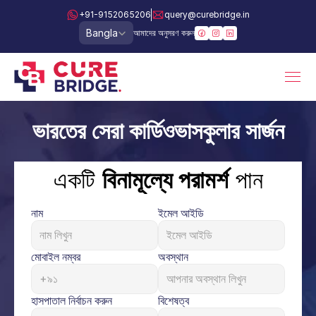
+91-9152065206
query@curebridge.in
Select Language
Bangla
আমাদের অনুসরণ করুন
ভারতের সেরা কার্ডিওভাসকুলার সার্জন
একটি 
বিনামূল্যে পরামর্শ
 পান
নাম
ইমেল আইডি
মোবাইল নম্বর
অবস্থান
হাসপাতাল নির্বাচন করুন
বিশেষত্ব