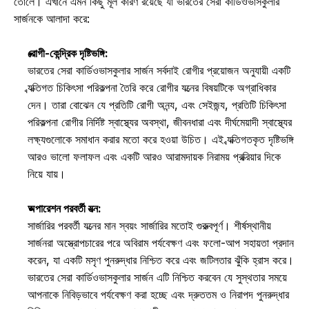
তোলে। এখানে এমন কিছু মূল কারণ রয়েছে যা ভারতের সেরা কার্ডিওভাসকুলার 
সার্জনকে আলাদা করে: 
রোগী-কেন্দ্রিক দৃষ্টিভঙ্গি:
ভারতের সেরা কার্ডিওভাসকুলার সার্জন সর্বদাই রোগীর প্রয়োজন অনুযায়ী একটি 
ব্যক্তিগত চিকিৎসা পরিকল্পনা তৈরি করে রোগীর যত্নের বিষয়টিকে অগ্রাধিকার 
দেন। তারা বোঝেন যে প্রতিটি রোগী অনন্য, এবং সেইজন্য, প্রতিটি চিকিৎসা 
পরিকল্পনা রোগীর নির্দিষ্ট স্বাস্থ্যের অবস্থা, জীবনধারা এবং দীর্ঘমেয়াদী স্বাস্থ্যের 
লক্ষ্যগুলোকে সমাধান করার মতো করে হওয়া উচিত। এই ব্যক্তিগতকৃত দৃষ্টিভঙ্গি 
আরও ভালো ফলাফল এবং একটি আরও আরামদায়ক নিরাময় প্রক্রিয়ার দিকে 
নিয়ে যায়। 
অপারেশন পরবর্তী যত্ন:
সার্জারির পরবর্তী যত্নের মান স্বয়ং সার্জারির মতোই গুরুত্বপূর্ণ। শীর্ষস্থানীয় 
সার্জনরা অস্ত্রোপচারের পরে অবিরাম পর্যবেক্ষণ এবং ফলো-আপ সহায়তা প্রদান 
করেন, যা একটি মসৃণ পুনরুদ্ধার নিশ্চিত করে এবং জটিলতার ঝুঁকি হ্রাস করে। 
ভারতের সেরা কার্ডিওভাসকুলার সার্জন এটি নিশ্চিত করবেন যে সুস্থতার সময়ে 
আপনাকে নিবিড়ভাবে পর্যবেক্ষণ করা হচ্ছে এবং দ্রুততম ও নিরাপদ পুনরুদ্ধার 