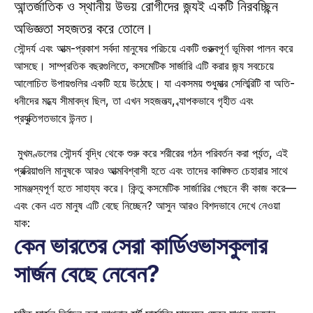
আন্তর্জাতিক ও স্থানীয় উভয় রোগীদের জন্যই একটি নিরবচ্ছিন্ন 
অভিজ্ঞতা সহজতর করে তোলে। 
সৌন্দর্য এবং আত্ম-প্রকাশ সর্বদা মানুষের পরিচয়ে একটি গুরুত্বপূর্ণ ভূমিকা পালন করে 
আসছে। সাম্প্রতিক বছরগুলিতে, কসমেটিক সার্জারি এটি করার জন্য সবচেয়ে 
আলোচিত উপায়গুলির একটি হয়ে উঠেছে। যা একসময় শুধুমাত্র সেলিব্রিটি বা অতি-
ধনীদের মধ্যে সীমাবদ্ধ ছিল, তা এখন সহজলভ্য, ব্যাপকভাবে গৃহীত এবং 
প্রযুক্তিগতভাবে উন্নত। 
 মুখমণ্ডলের সৌন্দর্য বৃদ্ধি থেকে শুরু করে শরীরের গঠন পরিবর্তন করা পর্যন্ত, এই 
প্রক্রিয়াগুলি মানুষকে আরও আত্মবিশ্বাসী হতে এবং তাদের কাঙ্ক্ষিত চেহারার সাথে 
সামঞ্জস্যপূর্ণ হতে সাহায্য করে। কিন্তু কসমেটিক সার্জারির পেছনে কী কাজ করে—
এবং কেন এত মানুষ এটি বেছে নিচ্ছেন? আসুন আরও বিশদভাবে দেখে নেওয়া 
যাক: 
কেন ভারতের সেরা কার্ডিওভাসকুলার 
সার্জন বেছে নেবেন?