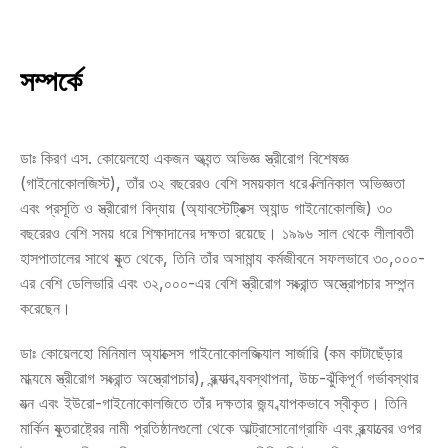
সম্পর্কে
ডাঃ কিরণ এস. কোয়েলহো একজন অত্যন্ত অভিজ্ঞ স্ত্রীরোগ বিশেষজ্ঞ 
(গাইনোকোলজিস্ট), তাঁর ৩২ বছরেরও বেশি সময়কাল ধরে ক্লিনিকাল অভিজ্ঞতা 
এবং প্রসূতি ও স্ত্রীরোগ বিদ্যায় (অ্যাবস্টেট্রিক্স অ্যান্ড গাইনোকোলজি) ৩০ 
বছরেরও বেশি সময় ধরে শিক্ষাদানের দক্ষতা রয়েছে। ১৯৯৬ সাল থেকে লীলাবতী 
হাসপাতালের সাথে যুক্ত থেকে, তিনি তাঁর অসামান্য কর্মজীবনে সফলভাবে ৩০,০০০-
এর বেশি ডেলিভারি এবং ৩২,০০০-এর বেশি স্ত্রীরোগ সংক্রান্ত অস্ত্রোপচার সম্পন্ন 
করেছেন।
ডাঃ কোয়েলহো মিনিমাল অ্যাক্সেস গাইনোকোলজিক্যাল সার্জারি (কম কাটাছেঁড়ার 
মাধ্যমে স্ত্রীরোগ সংক্রান্ত অস্ত্রোপচার), বন্ধ্যাত্ব ব্যবস্থাপনা, উচ্চ-ঝুঁকিপূর্ণ গর্ভাবস্থার 
যত্ন এবং ইউরো-গাইনোকোলজিতে তাঁর দক্ষতার জন্য ব্যাপকভাবে স্বীকৃত। তিনি 
মার্কিন যুক্তরাষ্ট্রের নামী প্রতিষ্ঠানগুলো থেকে আল্ট্রাসোনোগ্রাফি এবং বন্ধ্যাত্বের ওপর 