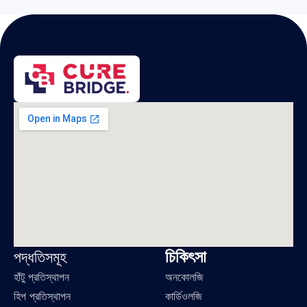
চিকিৎসা
পদ্ধতিসমূহ
হাঁটু প্রতিস্থাপন
অনকোলজি
হিপ প্রতিস্থাপন
কার্ডিওলজি