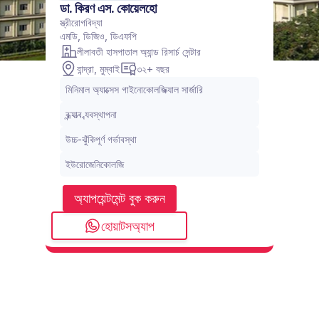
ডা. কিরণ এস. কোয়েলহো
স্ত্রীরোগবিদ্যা
এমডি, ডিজিও, ডিএফপি
লীলাবতী হাসপাতাল অ্যান্ড রিসার্চ সেন্টার
বান্দ্রা, মুম্বাই
৩২+ বছর
মিনিমাল অ্যাক্সেস গাইনোকোলজিক্যাল সার্জারি
বন্ধ্যাত্ব ব্যবস্থাপনা
উচ্চ-ঝুঁকিপূর্ণ গর্ভাবস্থা
ইউরোজেনিকোলজি
অ্যাপয়েন্টমেন্ট বুক করুন
হোয়াটসঅ্যাপ