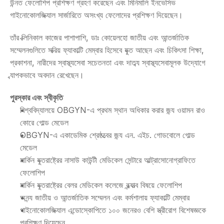
উন্নত ফেলোশিপ প্রশিক্ষণ গ্রহণ করেছেন এবং মিনিমালি ইনভেসিভ 
গাইনোকোলজিক্যাল সার্জারিতে অসংখ্য ফেলোদের প্রশিক্ষণ দিয়েছেন।
তাঁর ক্লিনিকাল কাজের পাশাপাশি, ডাঃ কোয়েলহো জাতীয় এবং আন্তর্জাতিক 
সম্মেলনগুলিতে সক্রিয় ফ্যাকাল্টি মেম্বার হিসেবে যুক্ত আছেন এবং চিকিৎসা শিক্ষা, 
প্রকাশনা, নারীদের স্বাস্থ্যসেবা সচেতনতা এবং দাতব্য স্বাস্থ্যসেবামূলক উদ্যোগে 
ব্যাপকভাবে অবদান রেখেছেন।
পুরস্কার এবং স্বীকৃতি
বিশ্ববিদ্যালয়ে OBGYN-এ প্রথম স্থান অধিকার করার জন্য ওয়ামন রাও 
কোরে গোল্ড মেডেল
OBGYN-এ একাডেমিক শ্রেষ্ঠত্বের জন্য এন. এইচ. গোডবোলে গোল্ড 
মেডেল
মার্কিন যুক্তরাষ্ট্রের নাসাউ কাউন্টী মেডিকেল সেন্টারে আল্ট্রাসোনোগ্রাফিতে 
ফেলোশিপ
মার্কিন যুক্তরাষ্ট্রের বেলর মেডিকেল কলেজে বন্ধ্যাত্ব বিষয়ে ফেলোশিপ
অনন্য জাতীয় ও আন্তর্জাতিক সম্মেলন এবং কর্মশালায় ফ্যাকাল্টি মেম্বার
গাইনোকোলজিক্যাল এন্ডোস্কোপিতে ১০০ জনেরও বেশি স্ত্রীরোগ বিশেষজ্ঞকে 
প্রশিক্ষণ দিয়েছেন