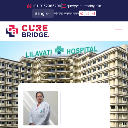
+91-9152065206
query@curebridge.in
Select Language
Bangla
আমাদের অনুসরণ করুন